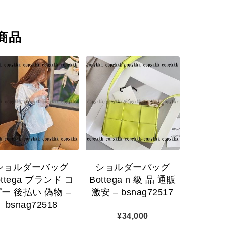
商品
ショルダーバッグ
ショルダーバッグ
ottega ブランド コ
Bottega n 級 品 通販
ー 後払い 偽物 –
激安 – bsnag72517
bsnag72518
¥
34,000