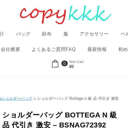
計
バッグ
財布
服
アクセサリー
ベ
会社概要
よくあるご質問FAQ
最新情報
初め
Your Cart
0
¥0
egaショルダーバッグ
» ショルダーバッグ Bottega n 級 品 代引き 激安
ショルダーバッグ BOTTEGA N 級
品 代引き 激安 – BSNAG72392