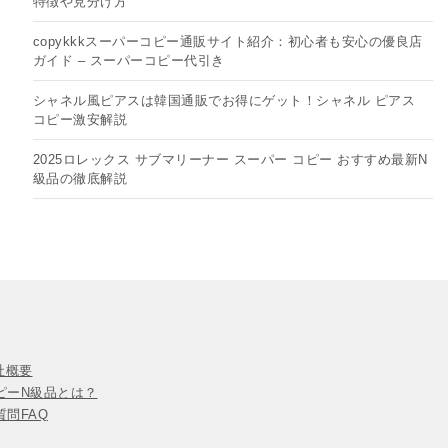
特徴や見分け方
copykkkスーパーコピー通販サイト紹介：初心者も安心の優良店
ガイド – スーパーコピー代引き
シャネル風ピアスは韓国通販でお得にゲット！シャネル ピアス
コピー​激安解説
2025ロレックス サブマリーナー スーパー コピー おすすめ最新N
級品の徹底解説
会社概要
ピーN級品とは？
問FAQ