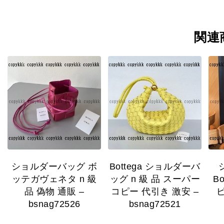
関連
ショルダーバッグ ボ
Bottega ショルダーバ
ッテガヴェネタ n 級
ッグ n 級 品 スーパー
B
品 偽物 通販 –
コピー 代引き 激安 –
ピ
bsnag72526
bsnag72521