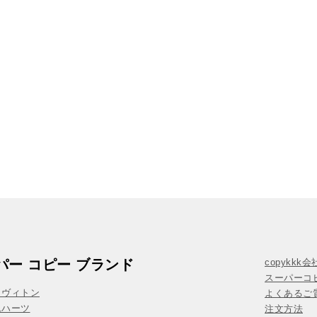
パー コピー ブランド
copykkk
スーパーコ
イヴィトン
よくあるご質
ムハーツ
注文方法