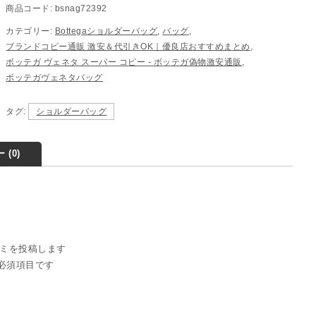
商品コード:
bsnag72392
カテゴリー:
Bottegaショルダーバッグ
,
バッグ
,
ブランドコピー通販 激安＆代引きOK｜優良店おすすめまとめ
,
ボッテガ ヴェネタ スーパー コピー - ボッテガ偽物激安通販
,
ボッテガヴェネタバッグ
タグ:
ショルダーバッグ
 (0)
の口コミを投稿します
必須項目です