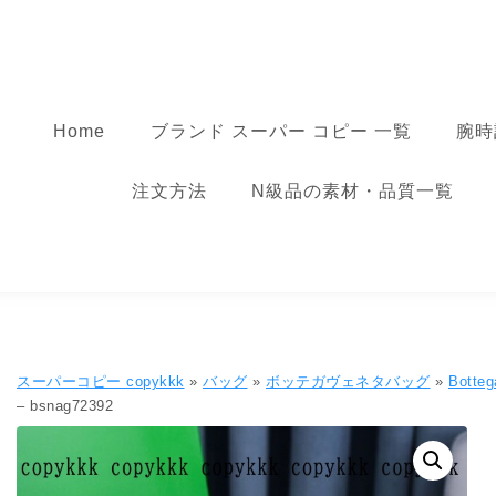
コンテンツへ移動
スーパーコピー
Home
ブランド スーパー コピー 一覧
腕時
注文方法
N級品の素材・品質一覧
スーパーコピー copykkk
»
バッグ
»
ボッテガヴェネタバッグ
»
Bott
– bsnag72392