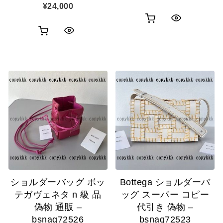
¥
24,000
お
ク
お
ク
買
イ
買
イ
い
ッ
い
ッ
物
ク
物
ク
カ
表
カ
表
ゴ
示
ゴ
示
に
に
追
追
加
ショルダーバッグ ボッ
Bottega ショルダーバ
加
テガヴェネタ n 級 品
ッグ スーパー コピー
偽物 通販 –
代引き 偽物 –
bsnag72526
bsnag72523