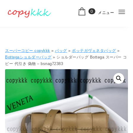
コンテンツへ移動
0
メニュー
ナ
スーパーコピー
ビ
ゲ
ー
スーパーコピー copykkk
»
バッグ
»
ボッテガヴェネタバッグ
»
シ
Bottegaショルダーバッグ
» ショルダーバッグ Bottega スーパー コ
ピー 代引き 偽物 – bsnag72383
ョ
ン
切
り
替
え