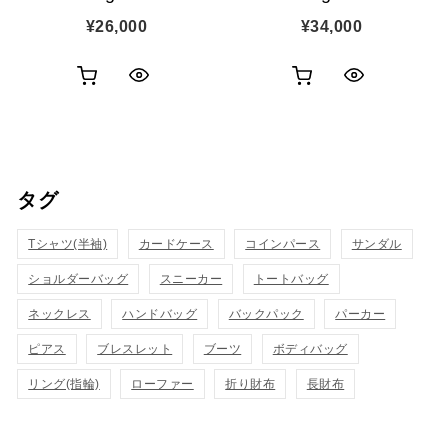
¥
26,000
¥
34,000
お
お
ク
ク
買
買
イ
イ
い
い
ッ
ッ
タグ
物
物
ク
ク
カ
カ
Tシャツ(半袖)
表
カードケース
コインパース
表
サンダル
ゴ
ゴ
ショルダーバッグ
スニーカー
トートバッグ
示
示
に
に
ネックレス
ハンドバッグ
バックパック
パーカー
追
追
ピアス
ブレスレット
ブーツ
ボディバッグ
リング(指輪)
ローファー
折り財布
長財布
加
加