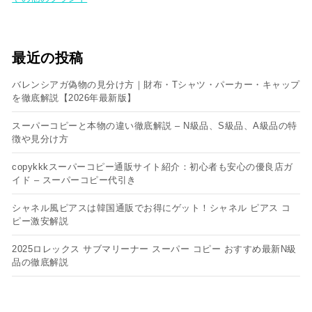
最近の投稿
バレンシアガ偽物の見分け方｜財布・Tシャツ・パーカー・キャップ
を徹底解説【2026年最新版】
スーパーコピーと本物の違い徹底解説 – N級品、S級品、A級品の特
徴や見分け方
copykkkスーパーコピー通販サイト紹介：初心者も安心の優良店ガ
イド – スーパーコピー代引き
シャネル風ピアスは韓国通販でお得にゲット！シャネル ピアス コ
ピー​激安解説
2025ロレックス サブマリーナー スーパー コピー おすすめ最新N級
品の徹底解説