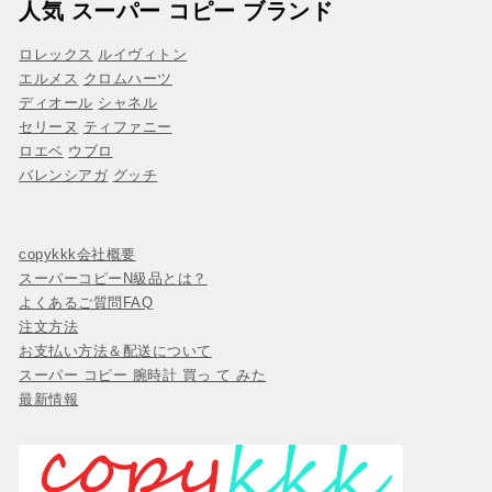
人気 スーパー コピー ブランド
ロレックス
ルイヴィトン
エルメス
クロムハーツ
ディオール
シャネル
セリーヌ
ティファニー
ロエベ
ウブロ
バレンシアガ
グッチ
copykkk会社概要
スーパーコピーN級品とは？
よくあるご質問FAQ
注文方法
お支払い方法＆配送について
スーパー コピー 腕時計 買っ て みた
最新情報