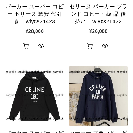
パーカー スーパー コピ
セリーヌ パーカー ブラ
加
加
ー セリーヌ 激安 代引
ンド コピー n 級 品 後
き – wiycs21423
払い – wiycs21422
¥
28,000
¥
26,000
お
お
ク
ク
買
買
イ
イ
い
い
ッ
ッ
物
物
ク
ク
カ
カ
表
表
ゴ
ゴ
示
示
に
に
追
追
パーカー スーパー コピ
パーカー ブランド コピ