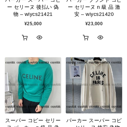
加
加
ー セリーヌ 後払い 偽
ー セリーヌ n 級 品 激
物 – wiycs21421
安 – wiycs21420
¥
25,000
¥
23,000
お
お
ク
ク
買
買
イ
イ
い
い
ッ
ッ
物
物
ク
ク
カ
カ
表
表
ゴ
ゴ
示
示
に
に
追
追
スーパー コピー セリー
パーカー スーパー コピ
加
加