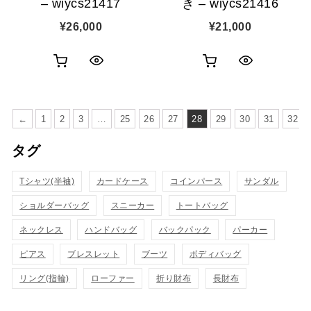
– wiycs21417
き – wiycs21416
¥
26,000
¥
21,000
お
お
ク
ク
買
買
イ
イ
い
い
←
1
2
3
…
25
26
27
28
29
30
31
32
ッ
ッ
物
物
タグ
ク
ク
カ
カ
表
表
Tシャツ(半袖)
カードケース
コインパース
サンダル
ゴ
ゴ
示
示
ショルダーバッグ
スニーカー
トートバッグ
に
に
ネックレス
ハンドバッグ
バックパック
パーカー
追
追
ピアス
ブレスレット
ブーツ
ボディバッグ
加
加
リング(指輪)
ローファー
折り財布
長財布