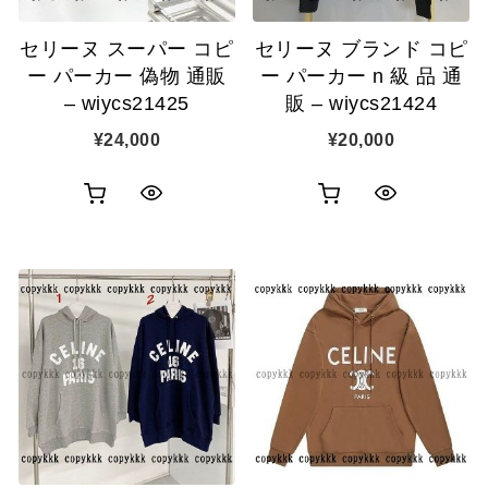
追
追
セリーヌ スーパー コピ
セリーヌ ブランド コピ
加
加
ー パーカー 偽物 通販
ー パーカー n 級 品 通
– wiycs21425
販 – wiycs21424
¥
24,000
¥
20,000
お
お
ク
ク
買
買
イ
イ
い
い
ッ
ッ
物
物
ク
ク
カ
カ
表
表
ゴ
ゴ
示
示
に
に
追
追