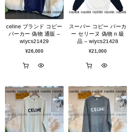
に
に
追
追
celine ブランド コピー
スーパー コピー パーカ
加
加
パーカー 偽物 通販 –
ー セリーヌ 偽物 n 級
wiycs21429
品 – wiycs21428
¥
26,000
¥
21,000
お
お
ク
ク
買
買
イ
イ
い
い
ッ
ッ
物
物
ク
ク
カ
カ
表
表
ゴ
ゴ
示
示