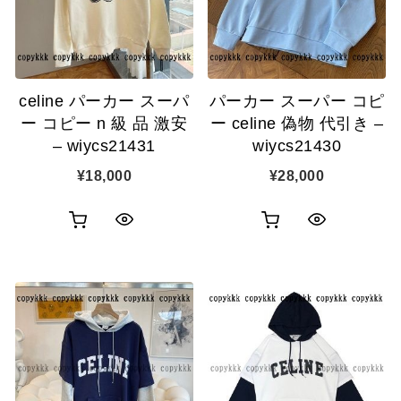
celine パーカー スーパ
パーカー スーパー コピ
ー コピー n 級 品 激安
ー celine 偽物 代引き –
– wiycs21431
wiycs21430
¥
18,000
¥
28,000
お
お
ク
ク
買
買
イ
イ
い
い
ッ
ッ
物
物
ク
ク
カ
カ
表
表
ゴ
ゴ
示
示