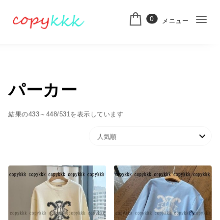
コンテンツへ移動
0
メニュー
ナ
スーパーコピー
ビ
ゲ
ー
パーカー
シ
ョ
人気順
結果の433～448/531を表示しています
ン
切
り
替
え