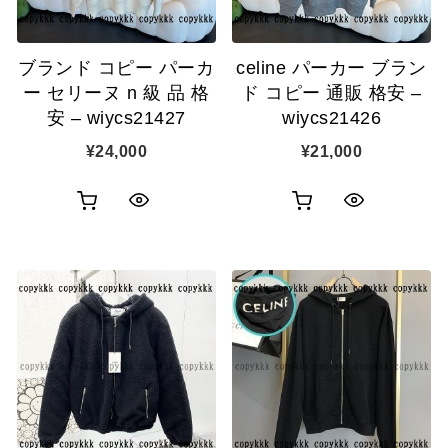
に
に
追
追
ブランド コピー パーカ
celine パーカー ブラン
加
加
ー セリーヌ n 級 品 格
ド コピー 通販 格安 –
安 – wiycs21427
wiycs21426
¥
24,000
¥
21,000
お
お
ク
ク
買
買
イ
イ
い
い
ッ
ッ
物
物
ク
ク
カ
カ
表
表
ゴ
ゴ
示
示
に
に