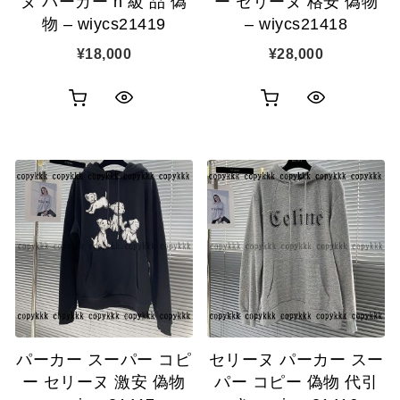
ヌ パーカー n 級 品 偽
ー セリーヌ 格安 偽物
物 – wiycs21419
– wiycs21418
¥
18,000
¥
28,000
お
お
ク
ク
買
買
イ
イ
い
い
ッ
ッ
物
物
ク
ク
カ
カ
表
表
ゴ
ゴ
示
示
に
に
追
追
パーカー スーパー コピ
セリーヌ パーカー スー
加
加
ー セリーヌ 激安 偽物
パー コピー 偽物 代引