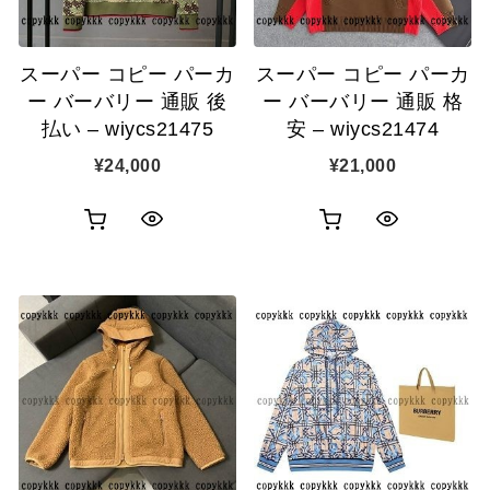
に
に
追
追
スーパー コピー パーカ
スーパー コピー パーカ
加
加
ー バーバリー 通販 後
ー バーバリー 通販 格
払い – wiycs21475
安 – wiycs21474
¥
24,000
¥
21,000
お
お
ク
ク
買
買
イ
イ
い
い
ッ
ッ
物
物
ク
ク
カ
カ
表
表
ゴ
ゴ
示
示
に
に