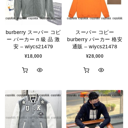
burberry スーパー コピ
スーパー コピー
ー パーカー n 級 品 激
burberry パーカー 格安
安 – wiycs21479
通販 – wiycs21478
¥
18,000
¥
28,000
お
お
ク
ク
買
買
イ
イ
い
い
ッ
ッ
物
物
ク
ク
カ
カ
表
表
ゴ
ゴ
示
示