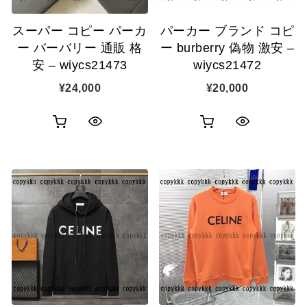
追
追
スーパー コピー パーカ
パーカー ブランド コピ
加
加
ー バーバリー 通販 格
ー burberry 偽物 激安 –
安 – wiycs21473
wiycs21472
¥
24,000
¥
20,000
お
お
ク
ク
買
買
イ
イ
い
い
ッ
ッ
物
物
ク
ク
カ
カ
表
表
ゴ
ゴ
示
示
に
に
追
追