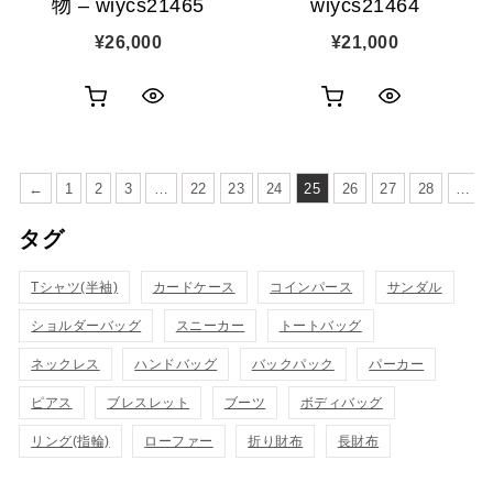
物 – wiycs21465
wiycs21464
¥
26,000
¥
21,000
お
お
ク
ク
買
買
イ
イ
い
い
←
1
2
3
…
22
23
24
25
26
27
28
…
ッ
ッ
物
物
タグ
ク
ク
カ
カ
表
表
Tシャツ(半袖)
カードケース
コインパース
サンダル
ゴ
ゴ
示
示
ショルダーバッグ
スニーカー
トートバッグ
に
に
ネックレス
ハンドバッグ
バックパック
パーカー
追
追
ピアス
ブレスレット
ブーツ
ボディバッグ
加
加
リング(指輪)
ローファー
折り財布
長財布