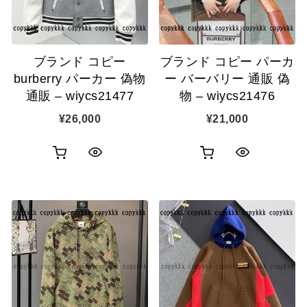
に
に
追
追
ブランド コピー
ブランド コピー パーカ
加
加
burberry パーカー 偽物
ー バーバリー 通販 偽
通販 – wiycs21477
物 – wiycs21476
¥
26,000
¥
21,000
お
お
ク
ク
買
買
イ
イ
い
い
ッ
ッ
物
物
ク
ク
カ
カ
表
表
ゴ
ゴ
示
示