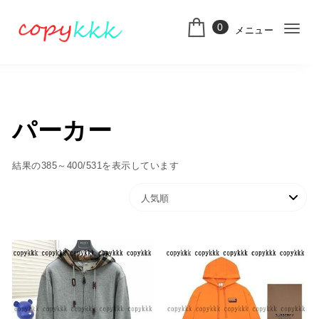
コンテンツへ移動
0
メニュー
ナ
スーパーコピー
ビ
ゲ
ー
パーカー
シ
ョ
人気順
結果の385～400/531を表示しています
ン
切
り
替
え