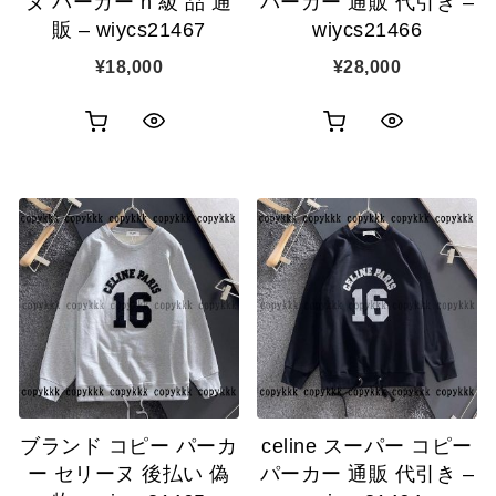
ヌ パーカー n 級 品 通
パーカー 通販 代引き –
販 – wiycs21467
wiycs21466
¥
18,000
¥
28,000
お
お
ク
ク
買
買
イ
イ
い
い
ッ
ッ
物
物
ク
ク
カ
カ
表
表
ゴ
ゴ
示
示
に
に
追
追
ブランド コピー パーカ
celine スーパー コピー
加
加
ー セリーヌ 後払い 偽
パーカー 通販 代引き –