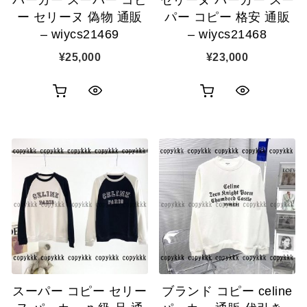
加
加
ー セリーヌ 偽物 通販
パー コピー 格安 通販
– wiycs21469
– wiycs21468
¥
25,000
¥
23,000
お
お
ク
ク
買
買
イ
イ
い
い
ッ
ッ
物
物
ク
ク
カ
カ
表
表
ゴ
ゴ
示
示
に
に
追
追
スーパー コピー セリー
ブランド コピー celine
加
加