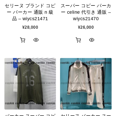
セリーヌ ブランド コピ
スーパー コピー パーカ
加
加
ー パーカー 通販 n 級
ー celine 代引き 通販 –
品 – wiycs21471
wiycs21470
¥
28,000
¥
26,000
お
お
ク
ク
買
買
イ
イ
い
い
ッ
ッ
物
物
ク
ク
カ
カ
表
表
ゴ
ゴ
示
示
に
に
追
追
パーカー スーパー コピ
セリーヌ パーカー スー