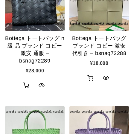
ゴ
ゴ
示
示
に
に
追
追
Bottega トートバッグ n
Bottega トートバッグ
加
加
級 品 ブランド コピー
ブランド コピー 激安
激安 通販 –
代引き – bsnag72288
bsnag72289
¥
18,000
¥
28,000
お
ク
お
ク
買
イ
買
イ
い
ッ
い
ッ
物
ク
物
ク
カ
表
カ
表