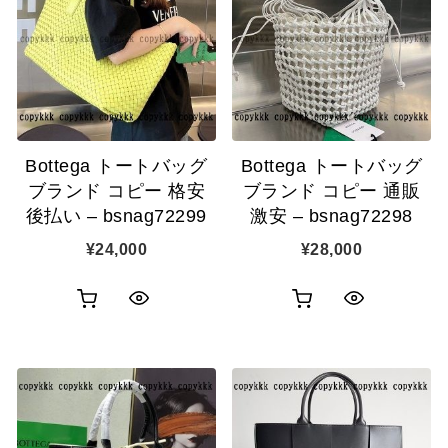
カ
カ
表
表
ゴ
ゴ
示
示
に
に
追
追
Bottega トートバッグ
Bottega トートバッグ
加
加
ブランド コピー 格安
ブランド コピー 通販
後払い – bsnag72299
激安 – bsnag72298
¥
24,000
¥
28,000
お
お
ク
ク
買
買
イ
イ
い
い
ッ
ッ
物
物
ク
ク