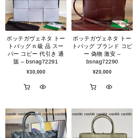
示
ゴ
示
に
に
追
追
加
ボッテガヴェネタ トー
ボッテガヴェネタ トー
加
トバッグ n 級 品 スー
トバッグ ブランド コピ
パー コピー 代引き 通
ー 偽物 激安 –
販 – bsnag72291
bsnag72290
¥
30,000
¥
20,000
お
お
ク
ク
買
買
イ
イ
い
い
ッ
ッ
物
物
ク
ク
カ
カ
表
表