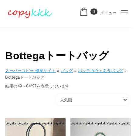
コンテンツへ移動
0
メニュー
ナ
スーパーコピー
ビ
ゲ
ー
Bottegaトートバッグ
シ
ョ
スーパーコピー 優良サイト
»
バッグ
»
ボッテガヴェネタバッグ
»
Bottegaトートバッグ
ン
人気順
結果の49～64/97を表示しています
切
り
替
え