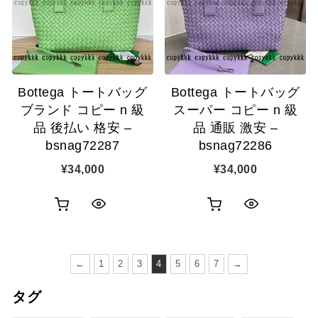
ゴ
示
ゴ
示
に
に
追
追
加
Bottega トートバッグ
Bottega トートバッグ
加
ブランド コピー n 級
スーパー コピー n 級
品 後払い 格安 –
品 通販 激安 –
bsnag72287
bsnag72286
¥
34,000
¥
34,000
お
お
ク
ク
買
買
イ
イ
い
い
←
1
2
3
4
5
6
7
→
ッ
ッ
物
物
タグ
ク
ク
カ
カ