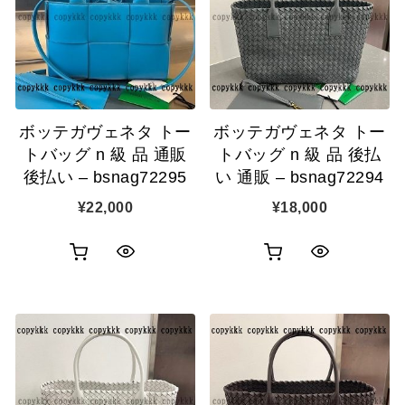
カ
カ
表
表
ゴ
ゴ
示
示
に
に
追
追
ボッテガヴェネタ トー
ボッテガヴェネタ トー
加
加
トバッグ n 級 品 通販
トバッグ n 級 品 後払
後払い – bsnag72295
い 通販 – bsnag72294
¥
22,000
¥
18,000
お
お
ク
ク
買
買
イ
イ
い
い
ッ
ッ
物
物
ク
ク
カ
カ
表
表