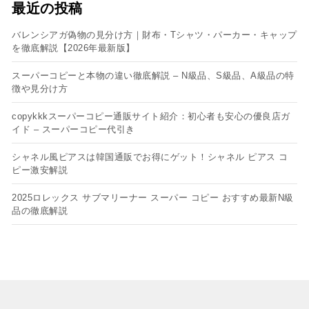
最近の投稿
バレンシアガ偽物の見分け方｜財布・Tシャツ・パーカー・キャップ
を徹底解説【2026年最新版】
スーパーコピーと本物の違い徹底解説 – N級品、S級品、A級品の特
徴や見分け方
copykkkスーパーコピー通販サイト紹介：初心者も安心の優良店ガ
イド – スーパーコピー代引き
シャネル風ピアスは韓国通販でお得にゲット！シャネル ピアス コ
ピー​激安解説
2025ロレックス サブマリーナー スーパー コピー おすすめ最新N級
品の徹底解説