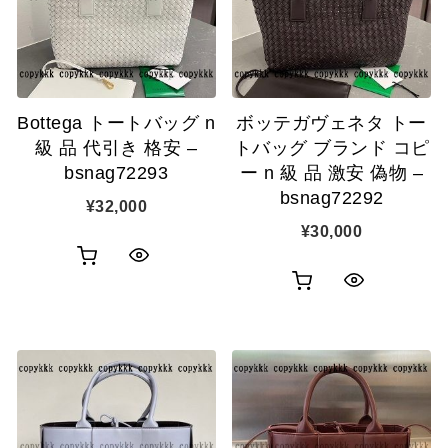
ゴ
ゴ
示
示
に
に
追
追
Bottega トートバッグ n
ボッテガヴェネタ トー
加
加
級 品 代引き 格安 –
トバッグ ブランド コピ
bsnag72293
ー n 級 品 激安 偽物 –
bsnag72292
¥
32,000
¥
30,000
お
ク
お
ク
買
イ
買
イ
い
ッ
い
ッ
物
ク
物
ク
カ
表
カ
表
ゴ