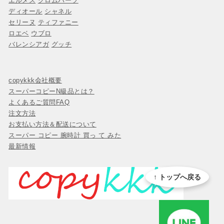
エルメス
クロムハーツ
ディオール
シャネル
セリーヌ
ティファニー
ロエベ
ウブロ
バレンシアガ
グッチ
copykkk会社概要
スーパーコピーN級品とは？
よくあるご質問FAQ
注文方法
お支払い方法＆配送について
スーパー コピー 腕時計 買っ て みた
最新情報
↑ トップへ戻る