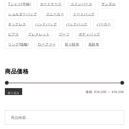
表
表
Tシャツ(半袖)
カードケース
コインパース
サンダル
ゴ
ゴ
示
示
ショルダーバッグ
スニーカー
トートバッグ
に
に
ネックレス
ハンドバッグ
バックパック
パーカー
追
追
ピアス
ブレスレット
ブーツ
ボディバッグ
加
加
リング(指輪)
ローファー
折り財布
長財布
商品価格
最
最
価格:
¥18,000
—
¥34,000
絞り込み
検索対象: