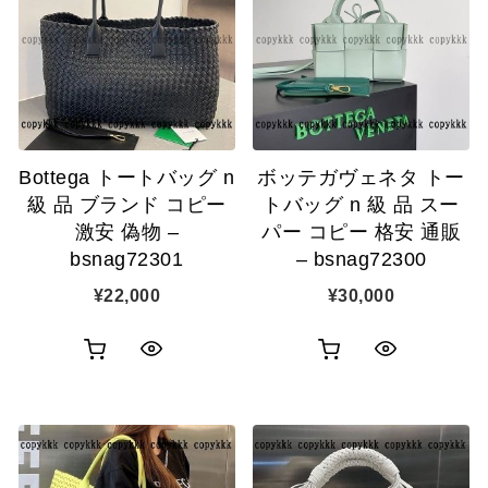
Bottega トートバッグ n
ボッテガヴェネタ トー
級 品 ブランド コピー
トバッグ n 級 品 スー
激安 偽物 –
パー コピー 格安 通販
bsnag72301
– bsnag72300
¥
22,000
¥
30,000
お
お
ク
ク
買
買
イ
イ
い
い
ッ
ッ
物
物
ク
ク