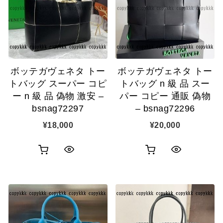
カ
カ
表
表
ゴ
ゴ
示
示
に
に
追
追
ボッテガヴェネタ トー
ボッテガヴェネタ トー
加
加
トバッグ スーパー コピ
トバッグ n 級 品 スー
ー n 級 品 偽物 激安 –
パー コピー 通販 偽物
bsnag72297
– bsnag72296
¥
18,000
¥
20,000
お
お
ク
ク
買
買
イ
イ
い
い
ッ
ッ
物
物
ク
ク