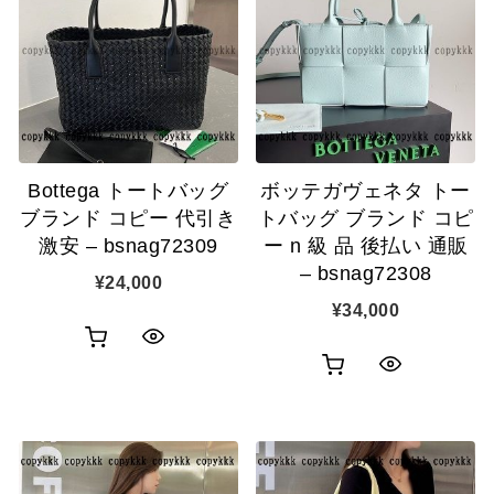
ク
カ
表
カ
表
ゴ
示
ゴ
示
に
に
追
追
加
Bottega トートバッグ
ボッテガヴェネタ トー
加
ブランド コピー 代引き
トバッグ ブランド コピ
激安 – bsnag72309
ー n 級 品 後払い 通販
– bsnag72308
¥
24,000
¥
34,000
お
ク
お
ク
買
イ
買
イ
い
ッ
い
ッ
物
ク
物