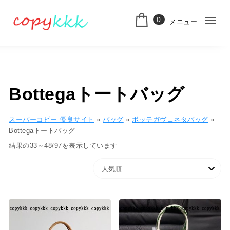
コンテンツへ移動
0
メニュー
ナ
スーパーコピー
ビ
ゲ
ー
Bottegaトートバッグ
シ
ョ
スーパーコピー 優良サイト
»
バッグ
»
ボッテガヴェネタバッグ
»
Bottegaトートバッグ
ン
人気順
結果の33～48/97を表示しています
切
り
替
え