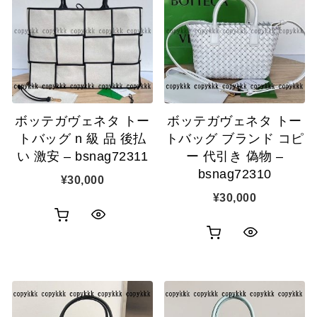
ク
カ
表
カ
表
ゴ
示
ゴ
示
に
に
追
追
加
ボッテガヴェネタ トー
ボッテガヴェネタ トー
加
トバッグ n 級 品 後払
トバッグ ブランド コピ
い 激安 – bsnag72311
ー 代引き 偽物 –
bsnag72310
¥
30,000
¥
30,000
お
ク
お
ク
買
イ
買
イ
い
ッ
い
ッ
物
ク
物