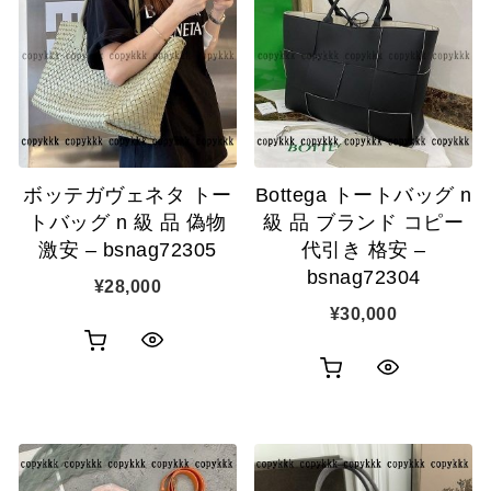
ク
カ
表
カ
表
ゴ
示
ゴ
示
に
に
追
追
加
ボッテガヴェネタ トー
Bottega トートバッグ n
加
トバッグ n 級 品 偽物
級 品 ブランド コピー
激安 – bsnag72305
代引き 格安 –
bsnag72304
¥
28,000
¥
30,000
お
ク
お
ク
買
イ
買
イ
い
ッ
い
ッ
物
ク