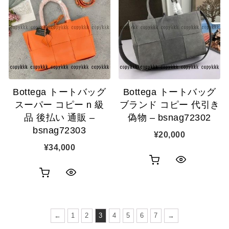
物
ク
カ
表
カ
表
ゴ
示
ゴ
示
に
に
追
追
加
Bottega トートバッグ
Bottega トートバッグ
加
スーパー コピー n 級
ブランド コピー 代引き
品 後払い 通販 –
偽物 – bsnag72302
bsnag72303
¥
20,000
¥
34,000
お
ク
お
ク
買
イ
買
イ
い
ッ
い
←
1
2
3
4
5
6
7
→
ッ
物
ク