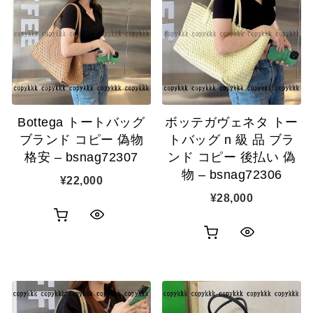
ク
カ
表
カ
表
ゴ
示
ゴ
示
に
に
追
追
加
Bottega トートバッグ
ボッテガヴェネタ トー
加
ブランド コピー 偽物
トバッグ n 級 品 ブラ
格安 – bsnag72307
ンド コピー 後払い 偽
物 – bsnag72306
¥
22,000
¥
28,000
お
ク
お
ク
買
イ
買
イ
い
ッ
い
ッ
物
ク
物