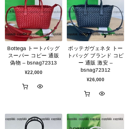
カ
カ
表
表
ゴ
ゴ
示
示
に
に
追
追
Bottega トートバッグ
ボッテガヴェネタ トー
加
加
スーパー コピー 通販
トバッグ ブランド コピ
偽物 – bsnag72313
ー 通販 激安 –
bsnag72312
¥
22,000
¥
26,000
お
ク
お
ク
買
イ
買
イ
い
ッ
い
ッ
物
ク
物