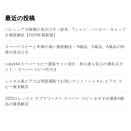
最近の投稿
バレンシアガ偽物の見分け方｜財布・Tシャツ・パーカー・キャップ
を徹底解説【2026年最新版】
スーパーコピーと本物の違い徹底解説 – N級品、S級品、A級品の特
徴や見分け方
copykkkスーパーコピー通販サイト紹介：初心者も安心の優良店ガ
イド – スーパーコピー代引き
シャネル風ピアスは韓国通販でお得にゲット！シャネル ピアス コ
ピー​激安解説
2025ロレックス サブマリーナー スーパー コピー おすすめ最新N級
品の徹底解説