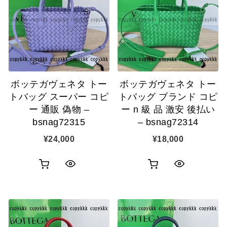
表
カ
表
ゴ
示
ゴ
示
に
に
追
追
加
ボッテガヴェネタ トー
ボッテガヴェネタ トー
加
トバッグ スーパー コピ
トバッグ ブランド コピ
ー 通販 偽物 –
ー n 級 品 激安 後払い
bsnag72315
– bsnag72314
¥
24,000
¥
18,000
お
お
ク
ク
買
買
イ
イ
い
い
ッ
ッ
物
物
ク
ク