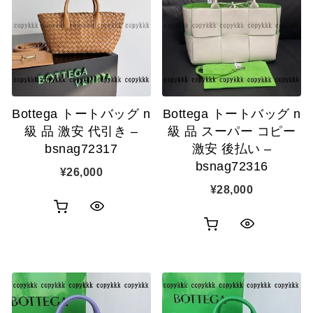
Bottega トートバッグ n
Bottega トートバッグ n
級 品 激安 代引き –
級 品 スーパー コピー
bsnag72317
激安 後払い –
bsnag72316
¥
26,000
¥
28,000
お
ク
お
ク
買
イ
買
イ
い
ッ
い
ッ
物
ク
物
ク
カ