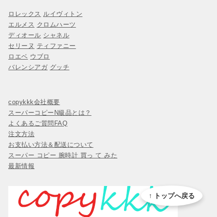
ロレックス
ルイヴィトン
エルメス
クロムハーツ
ディオール
シャネル
セリーヌ
ティファニー
ロエベ
ウブロ
バレンシアガ
グッチ
copykkk会社概要
スーパーコピーN級品とは？
よくあるご質問FAQ
注文方法
お支払い方法＆配送について
スーパー コピー 腕時計 買っ て みた
最新情報
↑ トップへ戻る