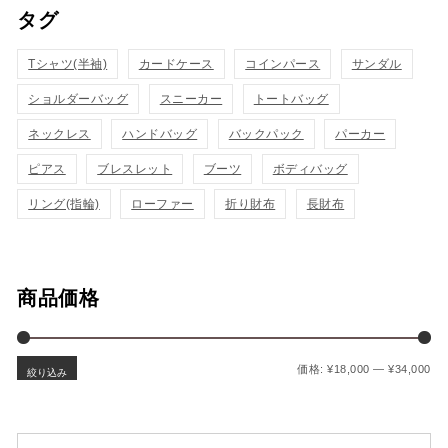
物
タグ
ク
カ
表
カ
表
ゴ
Tシャツ(半袖)
カードケース
コインパース
サンダル
示
ゴ
示
ショルダーバッグ
スニーカー
トートバッグ
に
に
ネックレス
ハンドバッグ
バックパック
パーカー
追
追
ピアス
ブレスレット
ブーツ
ボディバッグ
加
加
リング(指輪)
ローファー
折り財布
長財布
商品価格
最
最
価格:
¥18,000
—
¥34,000
絞り込み
検索対象: