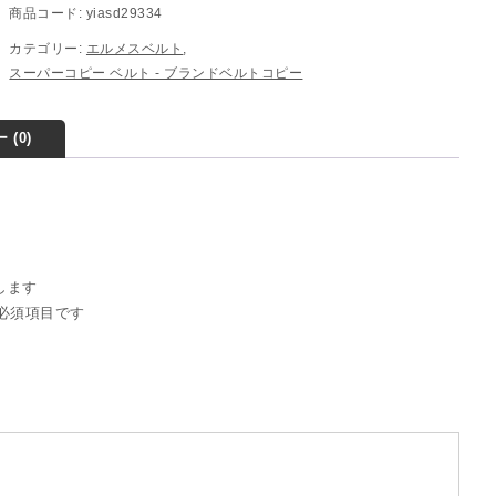
商品コード:
yiasd29334
カテゴリー:
エルメスベルト
,
スーパーコピー ベルト - ブランドベルトコピー
 (0)
稿します
必須項目です