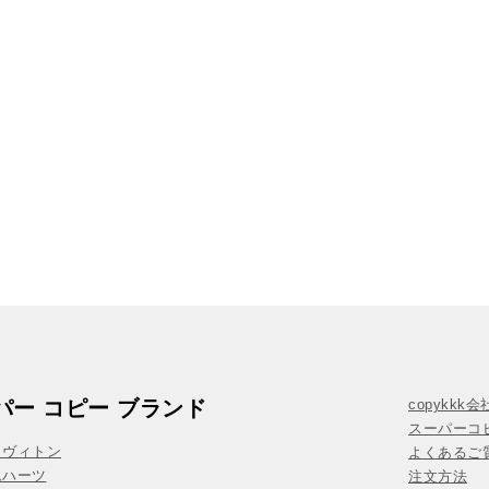
パー コピー ブランド
copykkk
スーパーコ
イヴィトン
よくあるご質
ムハーツ
注文方法