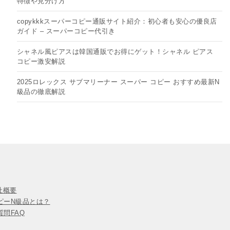
特徴や見分け方
copykkkスーパーコピー通販サイト紹介：初心者も安心の優良店
ガイド – スーパーコピー代引き
シャネル風ピアスは韓国通販でお得にゲット！シャネル ピアス
コピー​激安解説
2025ロレックス サブマリーナー スーパー コピー おすすめ最新N
級品の徹底解説
会社概要
ピーN級品とは？
問FAQ