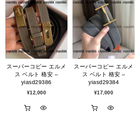
物
物
ク
ク
カ
カ
表
表
ゴ
ゴ
示
示
に
に
追
追
スーパーコピー エルメ
スーパーコピー エルメ
加
加
ス ベルト 格安 –
ス ベルト 格安 –
yiasd29386
yiasd29384
¥
12,000
¥
17,000
お
お
ク
ク
買
買
イ
イ
い
い
ッ
ッ