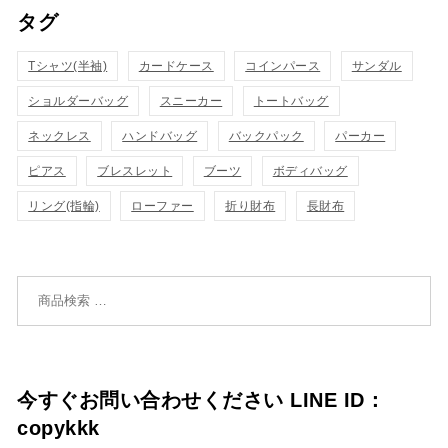
タグ
物
物
ク
ク
カ
カ
Tシャツ(半袖)
表
カードケース
コインパース
表
サンダル
ゴ
ゴ
ショルダーバッグ
スニーカー
トートバッグ
示
示
に
に
ネックレス
ハンドバッグ
バックパック
パーカー
追
追
ピアス
ブレスレット
ブーツ
ボディバッグ
リング(指輪)
ローファー
折り財布
長財布
加
加
検索対象:
今すぐお問い合わせください LINE ID：
copykkk