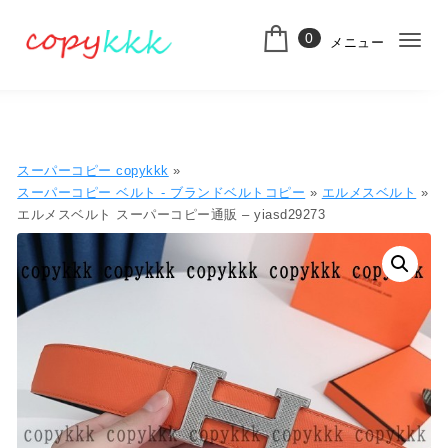
コンテンツへ移動
0
メニュー
ナ
スーパーコピー
ビ
ゲ
ー
スーパーコピー copykkk
»
シ
スーパーコピー ベルト - ブランドベルトコピー
»
エルメスベルト
»
エルメスベルト スーパーコピー通販 – yiasd29273
ョ
ン
切
り
替
え