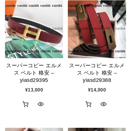
スーパーコピー エルメ
スーパーコピー エルメ
ス ベルト 格安 –
ス ベルト 格安 –
yiasd29395
yiasd29388
¥
13,000
¥
14,000
お
お
ク
ク
買
買
イ
イ
い
い
ッ
ッ