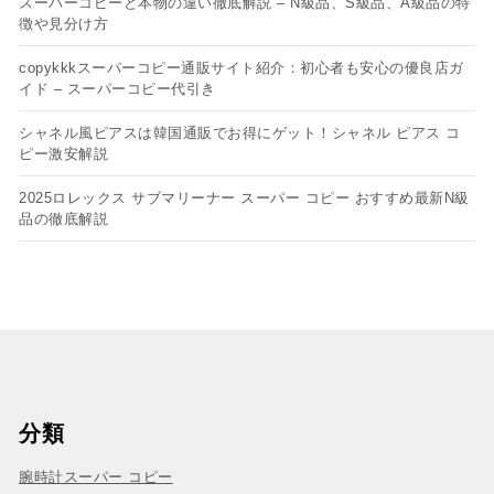
スーパーコピーと本物の違い徹底解説 – N級品、S級品、A級品の特
徴や見分け方
copykkkスーパーコピー通販サイト紹介：初心者も安心の優良店ガ
イド – スーパーコピー代引き
シャネル風ピアスは韓国通販でお得にゲット！シャネル ピアス コ
ピー​激安解説
2025ロレックス サブマリーナー スーパー コピー おすすめ最新N級
品の徹底解説
分類
腕時計スーパー コピー