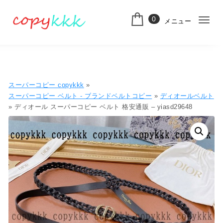
コンテンツへ移動
0
メニュー
ナ
スーパーコピー
ビ
ゲ
ー
スーパーコピー copykkk
»
シ
スーパーコピー ベルト - ブランドベルトコピー
»
ディオールベルト
» ディオール スーパーコピー ベルト 格安通販 – yiasd29648
ョ
ン
切
り
替
え