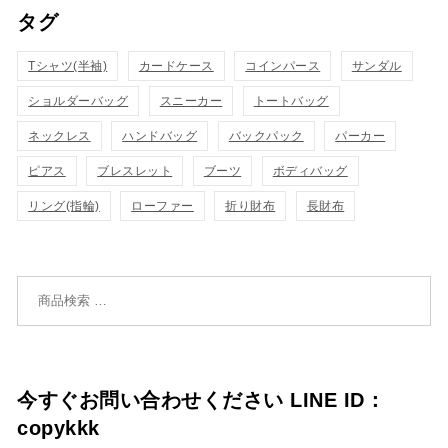
タグ
物
物
ク
ク
カ
カ
Tシャツ(半袖)
表
カードケース
コインパース
表
サンダル
ゴ
ゴ
ショルダーバッグ
スニーカー
トートバッグ
示
示
に
に
ネックレス
ハンドバッグ
バックパック
パーカー
追
追
ピアス
ブレスレット
ブーツ
ボディバッグ
リング(指輪)
ローファー
折り財布
長財布
加
加
検索対象:
今すぐお問い合わせください LINE ID：
copykkk