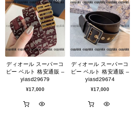
物
物
ク
ク
カ
カ
表
表
ゴ
ゴ
示
示
に
に
追
追
ディオール スーパーコ
ディオール スーパーコ
加
加
ピー ベルト 格安通販 –
ピー ベルト 格安通販 –
yiasd29679
yiasd29674
¥
17,000
¥
17,000
お
お
ク
ク
買
買
イ
イ
い
い
ッ
ッ