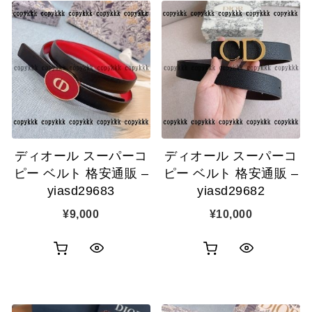
ディオール スーパーコ
ディオール スーパーコ
ピー ベルト 格安通販 –
ピー ベルト 格安通販 –
yiasd29683
yiasd29682
¥
9,000
¥
10,000
お
お
ク
ク
買
買
イ
イ
い
い
ッ
ッ