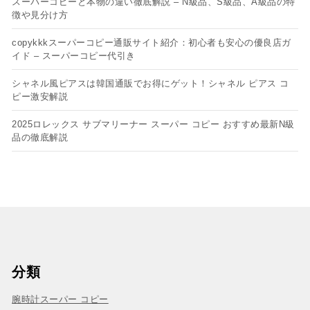
スーパーコピーと本物の違い徹底解説 – N級品、S級品、A級品の特
徴や見分け方
copykkkスーパーコピー通販サイト紹介：初心者も安心の優良店ガ
イド – スーパーコピー代引き
シャネル風ピアスは韓国通販でお得にゲット！シャネル ピアス コ
ピー​激安解説
2025ロレックス サブマリーナー スーパー コピー おすすめ最新N級
品の徹底解説
分類
腕時計スーパー コピー