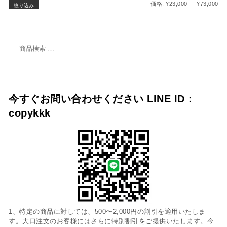
最
最
価格:
¥23,000
—
¥73,000
絞り込み
検索対象:
今すぐお問い合わせください LINE ID：
copykkk
1、特定の商品に対しては、500〜2,000円の割引を適用いたしま
す。大口注文のお客様にはさらに特別割引をご提供いたします。今