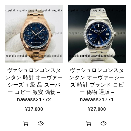
い
い
ッ
ッ
物
物
ク
ク
カ
カ
表
表
ゴ
ゴ
示
示
に
に
追
追
ヴァシュロンコンスタ
ヴァシュロンコンスタ
加
加
ンタン 時計 オーヴァー
ンタン オーヴァーシー
シーズ n 級 品 スーパ
ズ 時計 ブランド コピ
ー コピー 激安 偽物 –
ー 偽物 通販 –
nawass21772
nawass21771
¥
37,000
¥
27,000
お
お
ク
ク