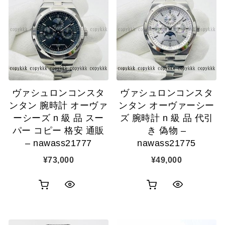
ヴァシュロンコンスタ
ヴァシュロンコンスタ
ンタン 腕時計 オーヴァ
ンタン オーヴァーシー
ーシーズ n 級 品 スー
ズ 腕時計 n 級 品 代引
パー コピー 格安 通販
き 偽物 –
– nawass21777
nawass21775
¥
73,000
¥
49,000
お
お
ク
ク
買
買
イ
イ
い
い