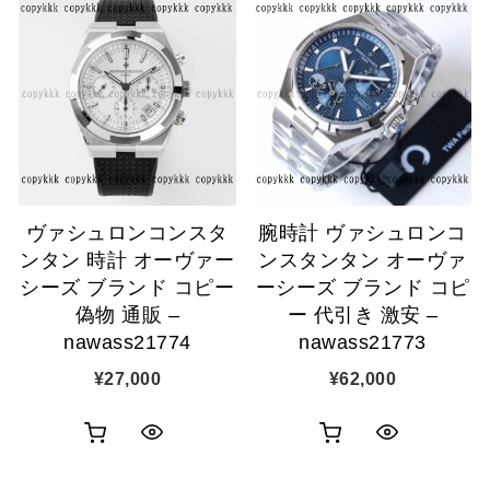
ッ
ッ
物
物
ク
ク
カ
カ
表
表
ゴ
ゴ
示
示
に
に
追
追
ヴァシュロンコンスタ
腕時計 ヴァシュロンコ
加
加
ンタン 時計 オーヴァー
ンスタンタン オーヴァ
シーズ ブランド コピー
ーシーズ ブランド コピ
偽物 通販 –
ー 代引き 激安 –
nawass21774
nawass21773
¥
27,000
¥
62,000
お
お
ク
ク
買
買
イ
イ