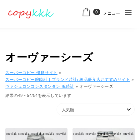
コンテンツへ移動
0
メニュー
ナ
スーパーコピー
ビ
ゲ
ー
オーヴァーシーズ
シ
ョ
スーパーコピー 優良サイト
»
スーパーコピー腕時計｜ブランド時計n級品優良店おすすめサイト
»
ン
ヴァシュロンコンスタンタン 腕時計
»
オーヴァーシーズ
切
人気順
結果の49～54/54を表示しています
り
替
え