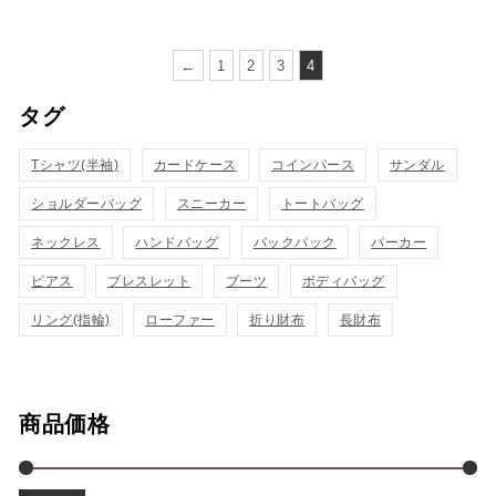
買
買
イ
イ
い
い
←
1
2
3
4
ッ
ッ
物
物
タグ
ク
ク
カ
カ
表
表
Tシャツ(半袖)
カードケース
コインパース
サンダル
ゴ
ゴ
示
示
ショルダーバッグ
スニーカー
トートバッグ
に
に
ネックレス
ハンドバッグ
バックパック
パーカー
追
追
ピアス
ブレスレット
ブーツ
ボディバッグ
加
加
リング(指輪)
ローファー
折り財布
長財布
商品価格