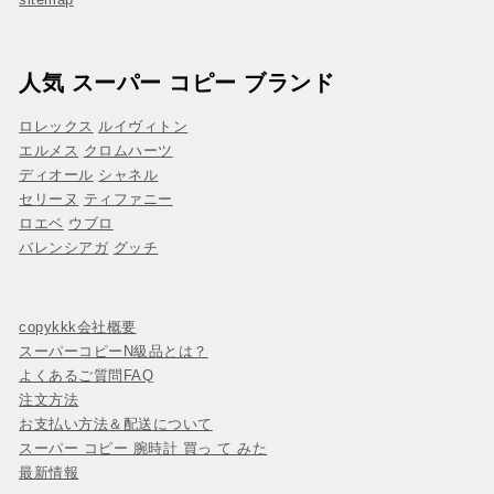
人気 スーパー コピー ブランド
ロレックス
ルイヴィトン
エルメス
クロムハーツ
ディオール
シャネル
セリーヌ
ティファニー
ロエベ
ウブロ
バレンシアガ
グッチ
copykkk会社概要
スーパーコピーN級品とは？
よくあるご質問FAQ
注文方法
お支払い方法＆配送について
スーパー コピー 腕時計 買っ て みた
最新情報