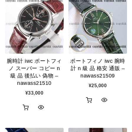
腕時計 iwc ポートフィ
ポートフィノ iwc 腕時
ノ スーパー コピー n
計 n 級 品 格安 通販 –
級 品 後払い 偽物 –
nawass21509
nawass21510
¥
25,000
¥
33,000
お
ク
お
ク
買
イ
買
イ
い
ッ
い