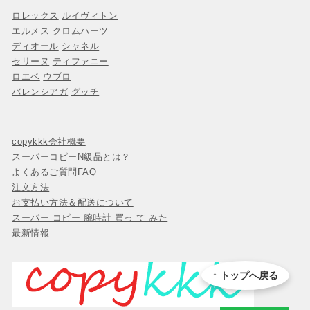
ロレックス
ルイヴィトン
エルメス
クロムハーツ
ディオール
シャネル
セリーヌ
ティファニー
ロエベ
ウブロ
バレンシアガ
グッチ
copykkk会社概要
スーパーコピーN級品とは？
よくあるご質問FAQ
注文方法
お支払い方法＆配送について
スーパー コピー 腕時計 買っ て みた
最新情報
↑ トップへ戻る