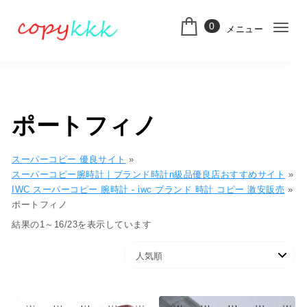
コンテンツへ移動
0
メニュー
ナ
スーパーコピー
ビ
ゲ
ー
ポートフィノ
シ
ョ
スーパーコピー 優良サイト
»
スーパーコピー腕時計｜ブランド時計n級品優良店おすすめサイト
»
ン
IWC スーパーコピー 腕時計 - iwc ブランド 時計 コピー 激安販売
»
ポートフィノ
切
人気順
結果の1～16/23を表示しています
り
替
え