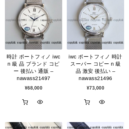
ク
物
ク
カ
表
カ
表
ゴ
示
ゴ
示
に
に
追
追
加
時計 ポートフィノ iwc
iwc ポートフィノ 時計
加
n 級 品 ブランド コピ
スーパー コピー n 級
ー 後払い 通販 –
品 激安 後払い –
nawass21497
nawass21496
¥
68,000
¥
73,000
お
お
ク
ク
買
買
イ
イ
い
い
ッ
ッ