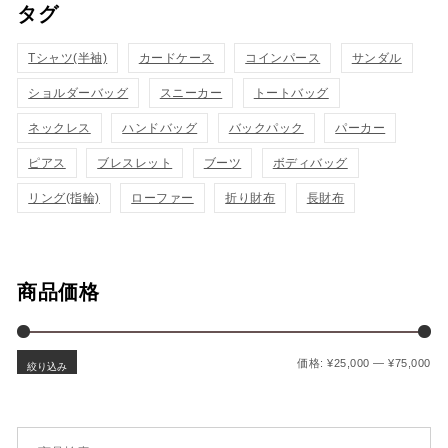
タグ
ク
ク
カ
カ
表
表
Tシャツ(半袖)
カードケース
コインパース
サンダル
ゴ
ゴ
示
示
ショルダーバッグ
スニーカー
トートバッグ
に
に
ネックレス
ハンドバッグ
バックパック
パーカー
追
追
ピアス
ブレスレット
ブーツ
ボディバッグ
加
加
リング(指輪)
ローファー
折り財布
長財布
商品価格
最
最
価格:
¥25,000
—
¥75,000
絞り込み
検索対象: