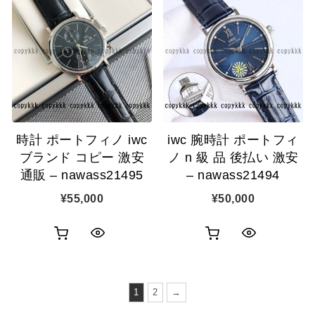
物
物
ク
ク
カ
カ
表
表
ゴ
ゴ
示
示
に
に
追
追
時計 ポートフィノ iwc
iwc 腕時計 ポートフィ
加
加
ブランド コピー 激安
ノ n 級 品 後払い 激安
通販 – nawass21495
– nawass21494
¥
55,000
¥
50,000
お
お
ク
ク
買
買
イ
イ
い
い
1
2
→
ッ
ッ
物
物