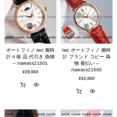
物
物
ク
ク
カ
カ
表
表
ゴ
ゴ
示
示
に
に
追
追
ポートフィノ iwc 腕時
iwc ポートフィノ 腕時
加
加
計 n 級 品 代引き 偽物
計 ブランド コピー 偽
– nawass21501
物 後払い –
nawass21500
¥
39,000
¥
42,000
お
ク
お
ク
買
イ
買
イ
い
ッ
い
ッ
物
ク