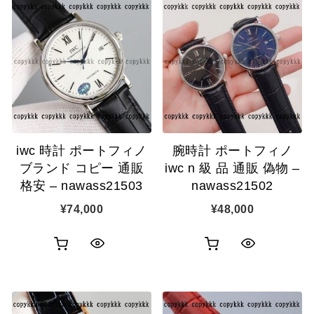
ッ
ッ
物
物
ク
ク
カ
カ
表
表
ゴ
ゴ
示
示
に
に
追
追
iwc 時計 ポートフィノ
腕時計 ポートフィノ
加
加
ブランド コピー 通販
iwc n 級 品 通販 偽物 –
格安 – nawass21503
nawass21502
¥
74,000
¥
48,000
お
お
ク
ク
買
買
イ
イ
い
い
ッ
ッ