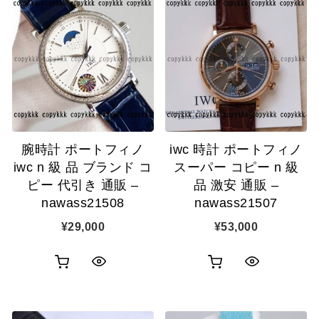
ッ
物
ク
物
ク
カ
表
カ
表
ゴ
示
ゴ
示
に
に
追
追
加
腕時計 ポートフィノ
iwc 時計 ポートフィノ
加
iwc n 級 品 ブランド コ
スーパー コピー n 級
ピー 代引き 通販 –
品 激安 通販 –
nawass21508
nawass21507
¥
29,000
¥
53,000
お
お
ク
ク
買
買
イ
イ
い
い