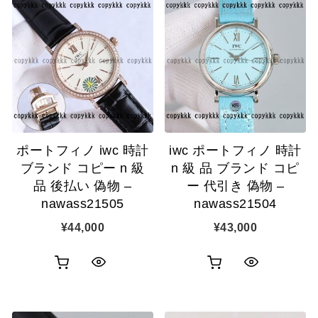
ッ
ッ
物
物
ク
ク
カ
カ
表
表
ゴ
ゴ
示
示
に
に
追
追
ポートフィノ iwc 時計
iwc ポートフィノ 時計
加
加
ブランド コピー n 級
n 級 品 ブランド コピ
品 後払い 偽物 –
ー 代引き 偽物 –
nawass21505
nawass21504
¥
44,000
¥
43,000
お
お
ク
ク
買
買
イ
イ
い
い