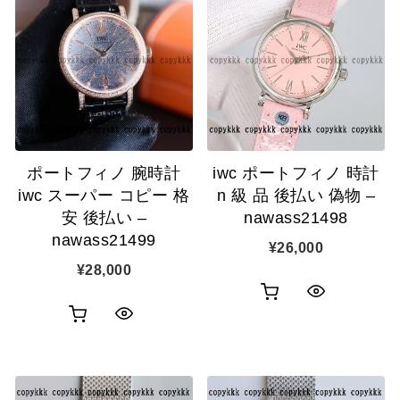
物
ク
カ
表
カ
表
ゴ
示
ゴ
示
に
に
追
追
加
ポートフィノ 腕時計
iwc ポートフィノ 時計
加
iwc スーパー コピー 格
n 級 品 後払い 偽物 –
安 後払い –
nawass21498
nawass21499
¥
26,000
¥
28,000
お
ク
お
ク
買
イ
買
イ
い
ッ
い
ッ
物