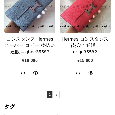
カ
カ
表
表
ゴ
ゴ
示
示
に
に
追
追
コンスタンス Hermes
Hermes コンスタンス
加
加
スーパー コピー 後払い
後払い 通販 –
通販 – qbgc35583
qbgc35582
¥
16,000
¥
15,000
お
お
ク
ク
買
買
イ
イ
い
い
1
2
→
ッ
ッ
物
物
タグ
ク
ク
カ
カ
表
表