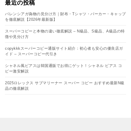
最近の投稿
バレンシアガ偽物の見分け方｜財布・Tシャツ・パーカー・キャップ
を徹底解説【2026年最新版】
スーパーコピーと本物の違い徹底解説 – N級品、S級品、A級品の特
徴や見分け方
copykkkスーパーコピー通販サイト紹介：初心者も安心の優良店ガ
イド – スーパーコピー代引き
シャネル風ピアスは韓国通販でお得にゲット！シャネル ピアス コ
ピー​激安解説
2025ロレックス サブマリーナー スーパー コピー おすすめ最新N級
品の徹底解説