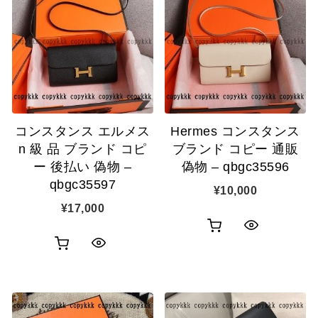
コンスタンス エルメス
Hermes コンスタンス
n 級 品 ブランド コピ
ブランド コピー 通販
ー 後払い 偽物 –
偽物 – qbgc35596
qbgc35597
¥
10,000
¥
17,000
お
ク
お
ク
買
イ
買
イ
い
ッ
い
ッ
物
ク