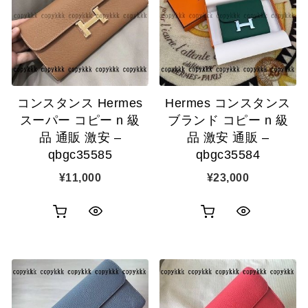
示
カ
表
に
ゴ
示
追
に
加
追
コンスタンス Hermes
Hermes コンスタンス
加
スーパー コピー n 級
ブランド コピー n 級
品 通販 激安 –
品 激安 通販 –
qbgc35585
qbgc35584
¥
11,000
¥
23,000
お
お
ク
ク
買
買
イ
イ
い
い
ッ
ッ
物
物
ク
ク