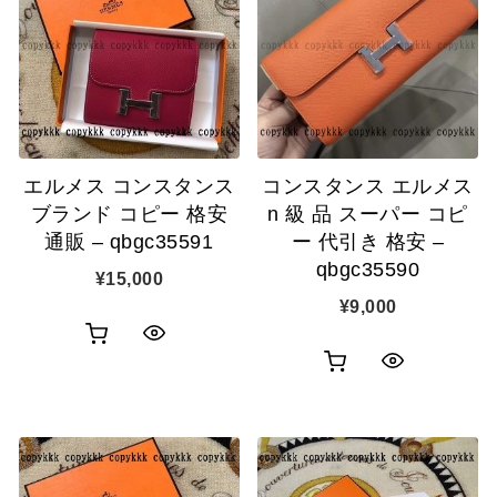
カ
表
カ
表
ゴ
示
ゴ
示
に
に
追
追
加
エルメス コンスタンス
コンスタンス エルメス
加
ブランド コピー 格安
n 級 品 スーパー コピ
通販 – qbgc35591
ー 代引き 格安 –
qbgc35590
¥
15,000
¥
9,000
お
ク
お
ク
買
イ
買
イ
い
ッ
い
ッ
物
ク
物