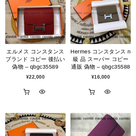
ク
カ
表
カ
表
ゴ
示
ゴ
示
に
に
追
追
加
エルメス コンスタンス
Hermes コンスタンス n
加
ブランド コピー 後払い
級 品 スーパー コピー
偽物 – qbgc35589
通販 偽物 – qbgc35588
¥
22,000
¥
16,000
お
お
ク
ク
買
買
イ
イ
い
い
ッ
ッ
物
物
ク
ク