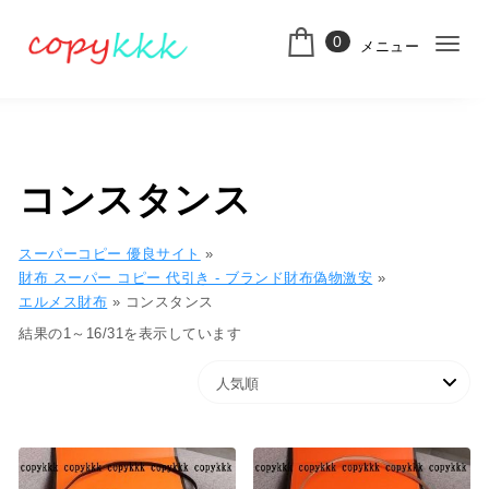
コンテンツへ移動
0
メニュー
ナ
スーパーコピー
ビ
ゲ
ー
コンスタンス
シ
ョ
スーパーコピー 優良サイト
»
財布 スーパー コピー 代引き​ - ブランド財布偽物激安
»
ン
エルメス財布
»
コンスタンス
切
人気順
結果の1～16/31を表示しています
り
替
え