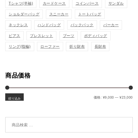
Tシャツ(半袖)
カードケース
コインパース
サンダル
ゴ
ゴ
示
示
ショルダーバッグ
スニーカー
トートバッグ
に
に
ネックレス
ハンドバッグ
バックパック
パーカー
追
追
ピアス
ブレスレット
ブーツ
ボディバッグ
加
加
リング(指輪)
ローファー
折り財布
長財布
商品価格
最
最
価格:
¥9,000
—
¥23,000
絞り込み
検索対象: