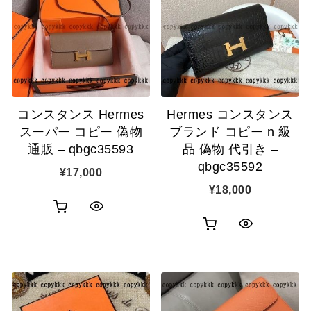
カ
カ
表
表
ゴ
ゴ
示
示
に
に
追
追
コンスタンス Hermes
Hermes コンスタンス
加
加
スーパー コピー 偽物
ブランド コピー n 級
通販 – qbgc35593
品 偽物 代引き –
qbgc35592
¥
17,000
¥
18,000
お
ク
お
ク
買
イ
買
イ
い
ッ
い
ッ
物
ク
物
ク