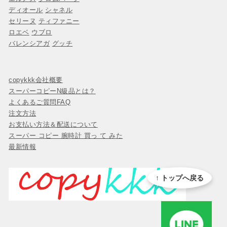
ディオール
シャネル
セリーヌ
ティファニー
ロエベ
ウブロ
バレンシアガ
グッチ
copykkk会社概要
スーパーコピーN級品とは？
よくあるご質問FAQ
注文方法
お支払い方法＆配送について
スーパー コピー 腕時計 買っ て みた
最新情報
↑ トップへ戻る