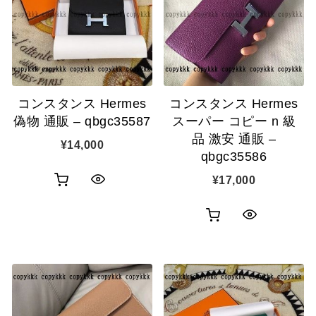
カ
カ
表
表
ゴ
ゴ
示
示
に
に
追
追
コンスタンス Hermes
コンスタンス Hermes
加
加
偽物 通販 – qbgc35587
スーパー コピー n 級
品 激安 通販 –
¥
14,000
qbgc35586
¥
17,000
お
ク
買
イ
お
ク
い
ッ
買
イ
物
ク
い
ッ
カ
表
物
ク
ゴ