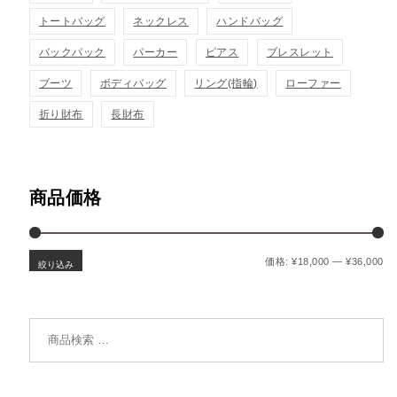
トートバッグ
ネックレス
ハンドバッグ
バックパック
パーカー
ピアス
ブレスレット
ブーツ
ボディバッグ
リング(指輪)
ローファー
折り財布
長財布
商品価格
最
最
価格:
¥18,000
—
¥36,000
絞り込み
検索対象: