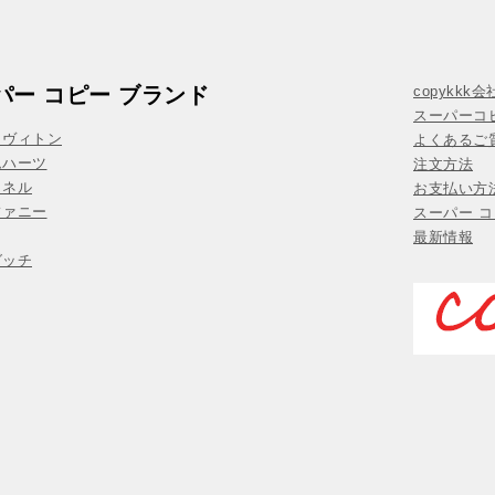
パー コピー ブランド
copykkk
スーパーコ
イヴィトン
よくあるご質
ムハーツ
注文方法
ャネル
お支払い方
ファニー
スーパー コ
最新情報
グッチ