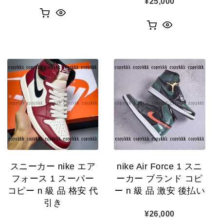
¥
25,000
スニーカー nike エア
nike Air Force 1 スニ
フォース 1 スーパー
ーカー ブランド コピ
コピー n 級 品 格安 代
ー n 級 品 激安 後払い
引き
¥
26,000