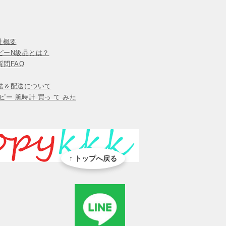
会社概要
ピーN級品とは？
問FAQ
法＆配送について
ピー 腕時計 買っ て みた
↑ トップへ戻る