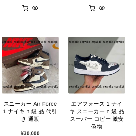
スニーカー Air Force
エアフォース 1 ナイ
1 ナイキ n 級 品 代引
キ スニーカー n 級 品
き 通販
スーパー コピー 激安
偽物
¥
30,000