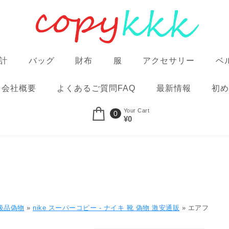
計
バッグ
財布
服
アクセサリー
ベ
会社概要
よくあるご質問FAQ
最新情報
初め
Your Cart
0
¥0
N級品偽物
»
nike スーパーコピー - ナイキ 靴 偽物 激安通販
»
エアフ