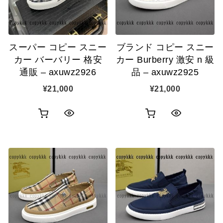
示
示
に
に
追
追
スーパー コピー スニー
ブランド コピー スニー
加
加
カー バーバリー 格安
カー Burberry 激安 n 級
通販 – axuwz2926
品 – axuwz2925
¥
21,000
¥
21,000
お
お
ク
ク
買
買
イ
イ
い
い
ッ
ッ
物
物
ク
ク
カ
カ
表
表
ゴ
ゴ
示
示