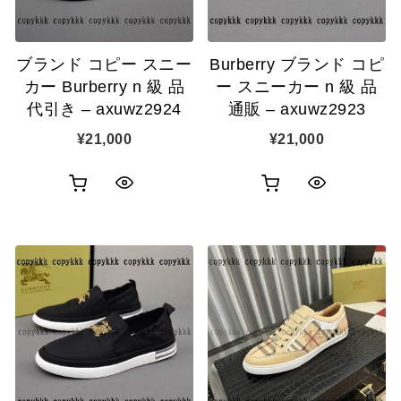
に
に
追
追
ブランド コピー スニー
Burberry ブランド コピ
加
加
カー Burberry n 級 品
ー スニーカー n 級 品
代引き – axuwz2924
通販 – axuwz2923
¥
21,000
¥
21,000
お
お
ク
ク
買
買
イ
イ
い
い
ッ
ッ
物
物
ク
ク
カ
カ
表
表
ゴ
ゴ
示
示
に
に