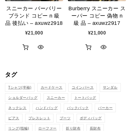
追
加
スニーカー バーバリー
Burberry スニーカー ス
加
ブランド コピー n 級
ーパー コピー 偽物 n
品 後払い – axuwz2918
級 品 – axuwz2917
¥
21,000
¥
21,000
お
お
ク
ク
買
買
イ
イ
い
い
タグ
ッ
ッ
物
物
ク
ク
Tシャツ(半袖)
カードケース
コインパース
サンダル
カ
カ
表
表
ショルダーバッグ
スニーカー
トートバッグ
ゴ
ゴ
示
示
ネックレス
ハンドバッグ
バックパック
パーカー
に
に
ピアス
ブレスレット
ブーツ
ボディバッグ
追
追
リング(指輪)
ローファー
折り財布
長財布