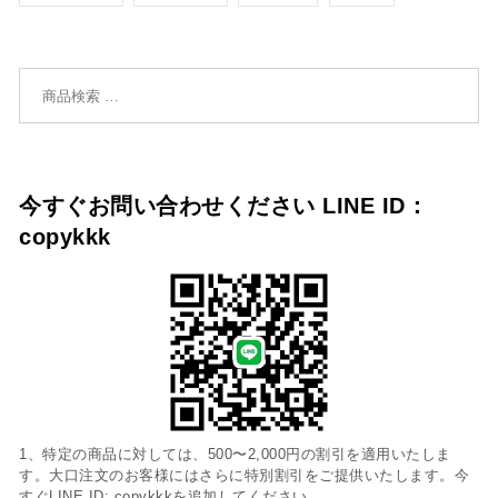
加
加
検索対象:
今すぐお問い合わせください LINE ID：
copykkk
1、特定の商品に対しては、500〜2,000円の割引を適用いたしま
す。大口注文のお客様にはさらに特別割引をご提供いたします。今
すぐLINE ID: copykkkを追加してください。