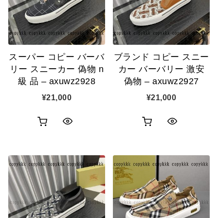
追
追
加
加
スーパー コピー バーバ
ブランド コピー スニー
リー スニーカー 偽物 n
カー バーバリー 激安
級 品 – axuwz2928
偽物 – axuwz2927
¥
21,000
¥
21,000
お
お
ク
ク
買
買
イ
イ
い
い
ッ
ッ
物
物
ク
ク
カ
カ
表
表
ゴ
ゴ