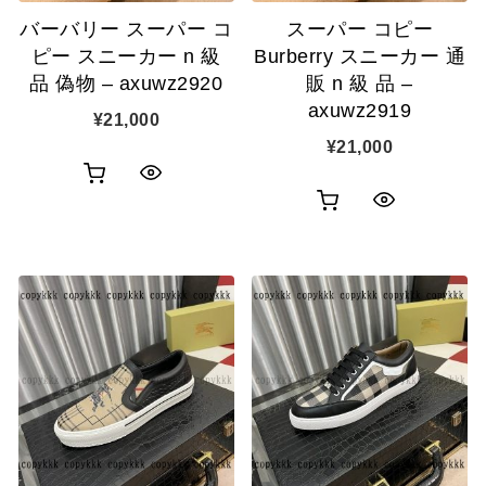
バーバリー スーパー コ
スーパー コピー
加
加
ピー スニーカー n 級
Burberry スニーカー 通
品 偽物 – axuwz2920
販 n 級 品 –
axuwz2919
¥
21,000
¥
21,000
お
ク
お
ク
買
イ
買
イ
い
ッ
い
ッ
物
ク
物
ク
カ
表
カ
表
ゴ
示
ゴ
示
に
に
追