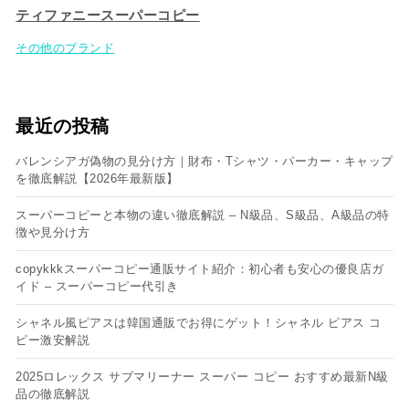
ティファニースーパーコピー
その他のブランド
最近の投稿
バレンシアガ偽物の見分け方｜財布・Tシャツ・パーカー・キャップ
を徹底解説【2026年最新版】
スーパーコピーと本物の違い徹底解説 – N級品、S級品、A級品の特
徴や見分け方
copykkkスーパーコピー通販サイト紹介：初心者も安心の優良店ガ
イド – スーパーコピー代引き
シャネル風ピアスは韓国通販でお得にゲット！シャネル ピアス コ
ピー​激安解説
2025ロレックス サブマリーナー スーパー コピー おすすめ最新N級
品の徹底解説