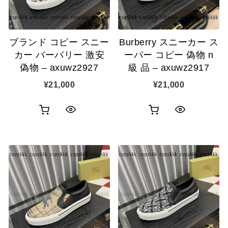
に
に
追
追
ブランド コピー スニー
Burberry スニーカー ス
加
加
カー バーバリー 激安
ーパー コピー 偽物 n
偽物 – axuwz2927
級 品 – axuwz2917
¥
21,000
¥
21,000
お
お
ク
ク
買
買
イ
イ
い
い
ッ
ッ
物
物
ク
ク
カ
カ
表
表
ゴ
ゴ
示
示
に
に