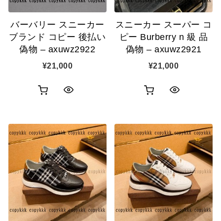
追
追
バーバリー スニーカー
スニーカー スーパー コ
加
加
ブランド コピー 後払い
ピー Burberry n 級 品
偽物 – axuwz2922
偽物 – axuwz2921
¥
21,000
¥
21,000
お
お
ク
ク
買
買
イ
イ
い
い
ッ
ッ
物
物
ク
ク
カ
カ
表
表
ゴ
ゴ
示
示
に
に
追
追