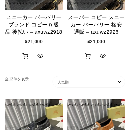
追
追
スニーカー バーバリー
スーパー コピー スニー
加
加
ブランド コピー n 級
カー バーバリー 格安
品 後払い – axuwz2918
通販 – axuwz2926
¥
21,000
¥
21,000
お
お
ク
ク
買
買
イ
イ
人気順
全12件を表示
い
い
ッ
ッ
物
物
ク
ク
カ
カ
表
表
ゴ
ゴ
示
示
に
に