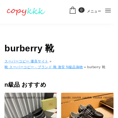
コンテンツへ移動
0
メニュー
ナ
スーパーコピー
ビ
ゲ
ー
burberry 靴
シ
ョ
スーパーコピー 優良サイト
»
靴 スーパーコピー - ブランド 靴 激安 N級品偽物
»
burberry 靴
ン
切
n級品 おすすめ
り
替
え