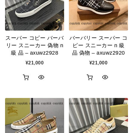
スーパー コピー バーバ
バーバリー スーパー コ
リー スニーカー 偽物 n
ピー スニーカー n 級
級 品 – axuwz2928
品 偽物 – axuwz2920
¥
21,000
¥
21,000
お
お
ク
ク
買
買
イ
イ
い
い
ッ
ッ
物
物
ク
ク
カ
カ
表
表