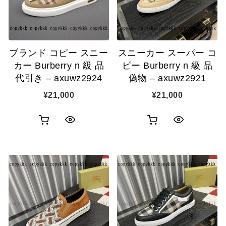
ゴ
ゴ
示
示
に
に
追
追
ブランド コピー スニー
スニーカー スーパー コ
加
加
カー Burberry n 級 品
ピー Burberry n 級 品
代引き – axuwz2924
偽物 – axuwz2921
¥
21,000
¥
21,000
お
お
ク
ク
買
買
イ
イ
い
い
ッ
ッ
物
物
ク
ク
カ
カ
表
表
ゴ
ゴ
示
示