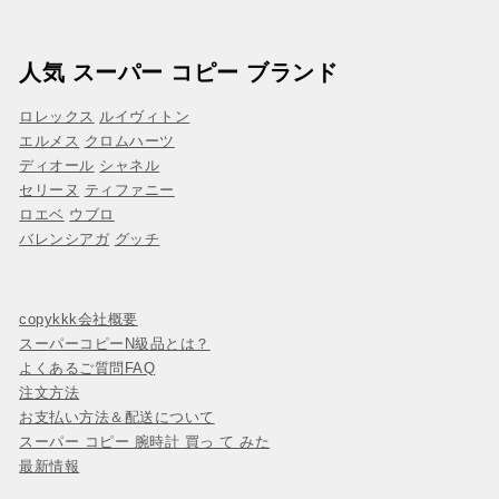
人気 スーパー コピー ブランド
ロレックス
ルイヴィトン
エルメス
クロムハーツ
ディオール
シャネル
セリーヌ
ティファニー
ロエベ
ウブロ
バレンシアガ
グッチ
copykkk会社概要
スーパーコピーN級品とは？
よくあるご質問FAQ
注文方法
お支払い方法＆配送について
スーパー コピー 腕時計 買っ て みた
最新情報