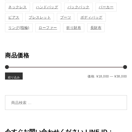
に
に
ネックレス
ハンドバッグ
バックパック
パーカー
追
追
ピアス
ブレスレット
ブーツ
ボディバッグ
加
加
リング(指輪)
ローファー
折り財布
長財布
商品価格
最
最
価格:
¥18,000
—
¥38,000
絞り込み
検索対象:
今すぐお問い合わせください LINE ID：