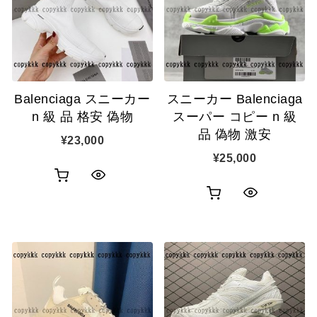
表
表
ゴ
ゴ
示
示
に
に
追
追
Balenciaga スニーカー
スニーカー Balenciaga
加
加
n 級 品 格安 偽物
スーパー コピー n 級
品 偽物 激安
¥
23,000
¥
25,000
お
ク
お
ク
買
イ
買
イ
い
ッ
い
ッ
物
ク
物
ク
カ
表
カ
表
ゴ
示