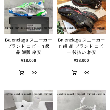
表
カ
表
ゴ
示
ゴ
示
に
に
追
追
加
Balenciaga スニーカー
Balenciaga スニーカー
加
ブランド コピー n 級
n 級 品 ブランド コピ
品 通販 格安
ー 後払い 格安
¥
18,000
¥
18,000
お
お
ク
ク
買
買
イ
イ
い
い
ッ
ッ
物
物
ク
ク
カ
カ