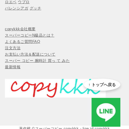
ロエベ
ウブロ
バレンシアガ
グッチ
copykkk会社概要
スーパーコピーN級品とは？
よくあるご質問FAQ
注文方法
お支払い方法＆配送について
スーパー コピー 腕時計 買っ て みた
最新情報
↑ トップへ戻る
著作權 ©
スーパーコピー copykkk
- line id:copykkk