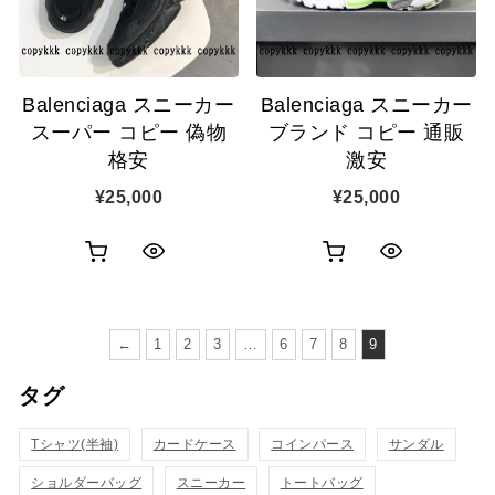
示
に
に
追
追
加
Balenciaga スニーカー
Balenciaga スニーカー
加
スーパー コピー 偽物
ブランド コピー 通販
格安
激安
¥
25,000
¥
25,000
お
お
ク
ク
買
買
イ
イ
い
い
←
1
2
3
…
6
7
8
9
ッ
ッ
物
物
タグ
ク
ク
カ
カ
表
表
Tシャツ(半袖)
カードケース
コインパース
サンダル
ゴ
ゴ
示
示
ショルダーバッグ
スニーカー
トートバッグ