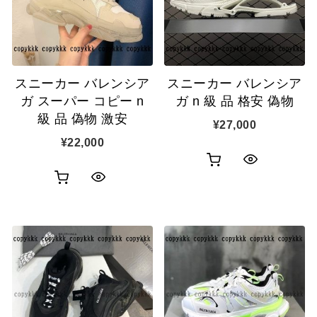
ゴ
示
に
に
追
追
加
スニーカー バレンシア
スニーカー バレンシア
加
ガ スーパー コピー n
ガ n 級 品 格安 偽物
級 品 偽物 激安
¥
27,000
¥
22,000
お
ク
お
ク
買
イ
買
イ
い
ッ
い
ッ
物
ク
物
ク
カ
表
カ
表
ゴ
示
ゴ