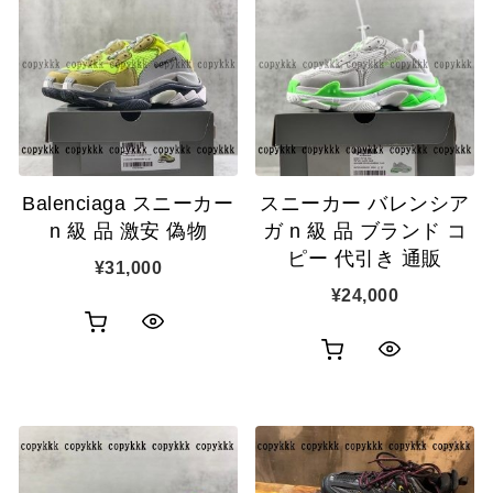
Balenciaga スニーカー
スニーカー バレンシア
n 級 品 激安 偽物
ガ n 級 品 ブランド コ
ピー 代引き 通販
¥
31,000
¥
24,000
お
ク
お
ク
買
イ
買
イ
い
ッ
い
ッ
物
ク
物
ク
カ