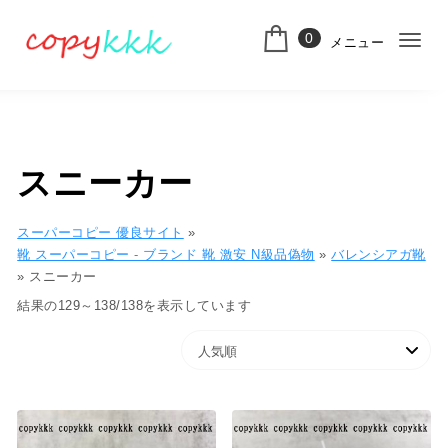
コンテンツへ移動
0
メニュー
ナ
スーパーコピー
ビ
ゲ
ー
スニーカー
シ
ョ
スーパーコピー 優良サイト
»
靴 スーパーコピー - ブランド 靴 激安 N級品偽物
»
バレンシアガ靴
ン
»
スニーカー
切
人気順
結果の129～138/138を表示しています
り
替
え