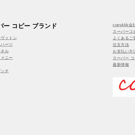
パー コピー ブランド
copykkk
スーパーコ
イヴィトン
よくあるご質
ムハーツ
注文方法
ャネル
お支払い方
ファニー
スーパー コ
最新情報
グッチ