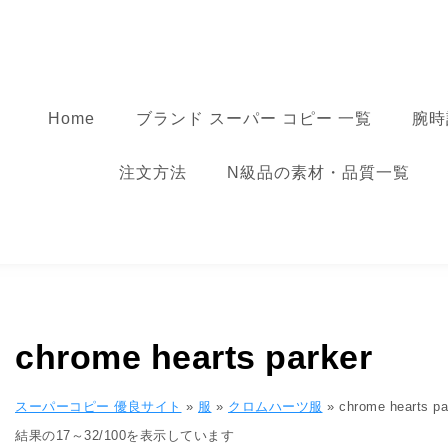
コンテンツへ移動
スーパーコピー
Home
ブランド スーパー コピー 一覧
腕時
注文方法
N級品の素材・品質一覧
chrome hearts parker
スーパーコピー 優良サイト
»
服
»
クロムハーツ服
»
chrome hearts pa
人気順
結果の17～32/100を表示しています