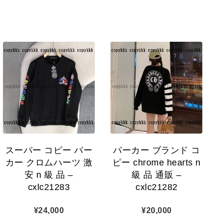
スーパー コピー パー
パーカー ブランド コ
カー クロムハーツ 激
ピー chrome hearts n
安 n 級 品 –
級 品 通販 –
cxlc21283
cxlc21282
¥
24,000
¥
20,000