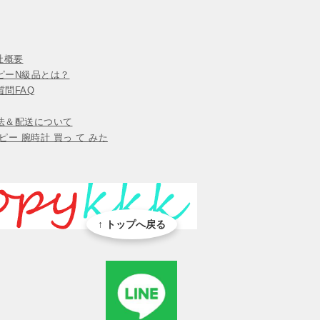
会社概要
ピーN級品とは？
問FAQ
法＆配送について
ピー 腕時計 買っ て みた
↑ トップへ戻る