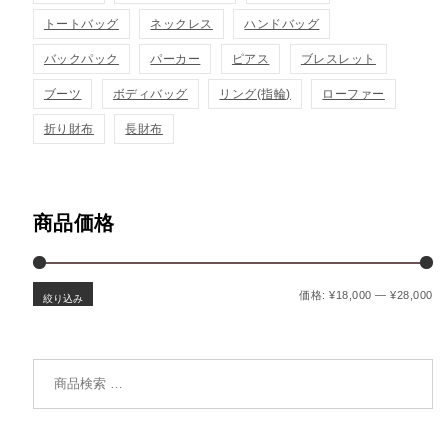
トートバッグ
ネックレス
ハンドバッグ
バックパック
パーカー
ピアス
ブレスレット
ブーツ
ボディバッグ
リング(指輪)
ローファー
折り財布
長財布
商品価格
最
最
価格:
¥18,000
—
¥28,000
絞り込み
検索対象: