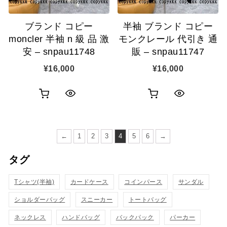
追
追
ブランド コピー
半袖 ブランド コピー
加
加
moncler 半袖 n 級 品 激
モンクレール 代引き 通
安 – snpau11748
販 – snpau11747
¥
16,000
¥
16,000
お
お
ク
ク
買
買
イ
イ
い
い
←
1
2
3
4
5
6
→
ッ
ッ
物
物
タグ
ク
ク
カ
カ
表
表
Tシャツ(半袖)
カードケース
コインパース
サンダル
ゴ
ゴ
示
示
ショルダーバッグ
スニーカー
トートバッグ
に
に
ネックレス
ハンドバッグ
バックパック
パーカー