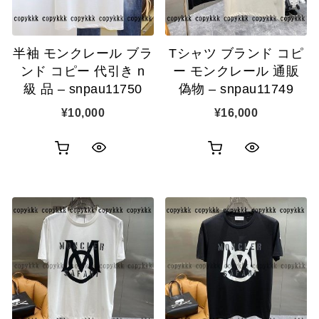
に
に
追
追
半袖 モンクレール ブラ
Tシャツ ブランド コピ
加
加
ンド コピー 代引き n
ー モンクレール 通販
級 品 – snpau11750
偽物 – snpau11749
¥
10,000
¥
16,000
お
お
ク
ク
買
買
イ
イ
い
い
ッ
ッ
物
物
ク
ク
カ
カ
表
表
ゴ
ゴ
示
示
に
に