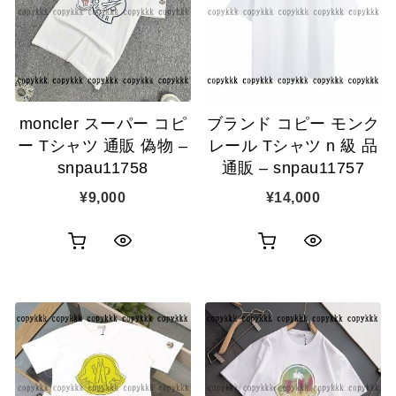
表
表
ゴ
ゴ
示
示
に
に
追
追
moncler スーパー コピ
ブランド コピー モンク
加
加
ー Tシャツ 通販 偽物 –
レール Tシャツ n 級 品
snpau11758
通販 – snpau11757
¥
9,000
¥
14,000
お
お
ク
ク
買
買
イ
イ
い
い
ッ
ッ
物
物
ク
ク
カ
カ
表
表