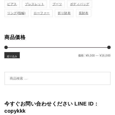
追
追
ピアス
ブレスレット
ブーツ
ボディバッグ
加
加
リング(指輪)
ローファー
折り財布
長財布
商品価格
最
最
価格:
¥9,000
—
¥16,000
絞り込み
検索対象:
今すぐお問い合わせください LINE ID：
copykkk