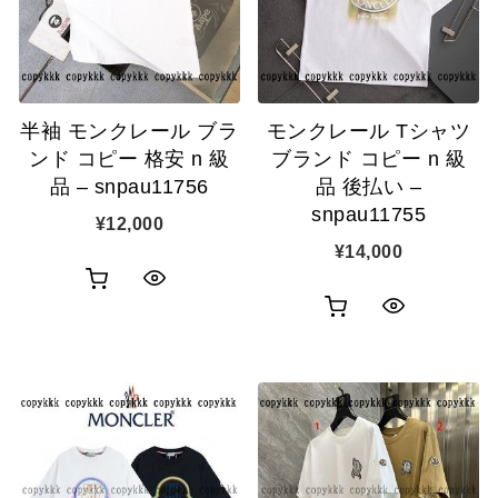
ゴ
ゴ
示
示
に
に
追
追
半袖 モンクレール ブラ
モンクレール Tシャツ
加
加
ンド コピー 格安 n 級
ブランド コピー n 級
品 – snpau11756
品 後払い –
snpau11755
¥
12,000
¥
14,000
お
ク
お
ク
買
イ
買
イ
い
ッ
い
ッ
物
ク
物
ク
カ
表
カ
表
ゴ