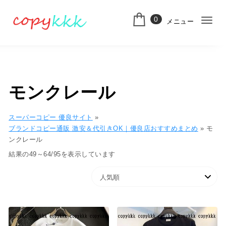
コンテンツへ移動
0
メニュー
ナ
スーパーコピー
ビ
ゲ
ー
モンクレール
シ
ョ
スーパーコピー 優良サイト
»
ブランドコピー通販 激安＆代引きOK｜優良店おすすめまとめ
»
モ
ン
ンクレール
切
人気順
結果の49～64/95を表示しています
り
替
え