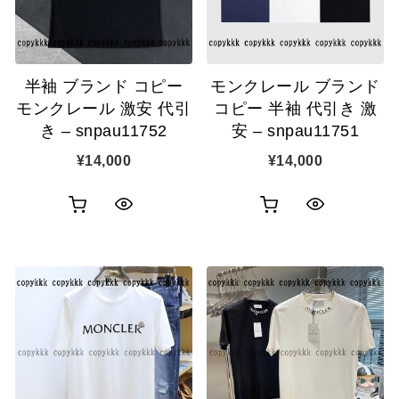
示
示
に
に
追
追
半袖 ブランド コピー
モンクレール ブランド
加
加
モンクレール 激安 代引
コピー 半袖 代引き 激
き – snpau11752
安 – snpau11751
¥
14,000
¥
14,000
お
お
ク
ク
買
買
イ
イ
い
い
ッ
ッ
物
物
ク
ク
カ
カ
表
表
ゴ
ゴ
示
示