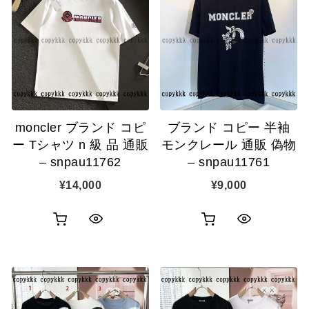
moncler ブランド コピ
ブランド コピー 半袖
ー Tシャツ n 級 品 通販
モンクレール 通販 偽物
– snpau11762
– snpau11761
¥
14,000
¥
9,000
お
お
ク
ク
買
買
イ
イ
い
い
ッ
ッ
物
物
ク
ク