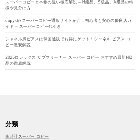
スーパーコピーと本物の違い徹底解説 – N級品、S級品、A級品の特
徴や見分け方
copykkkスーパーコピー通販サイト紹介：初心者も安心の優良店ガ
イド – スーパーコピー代引き
シャネル風ピアスは韓国通販でお得にゲット！シャネル ピアス コ
ピー​激安解説
2025ロレックス サブマリーナー スーパー コピー おすすめ最新N級
品の徹底解説
分類
腕時計スーパー コピー