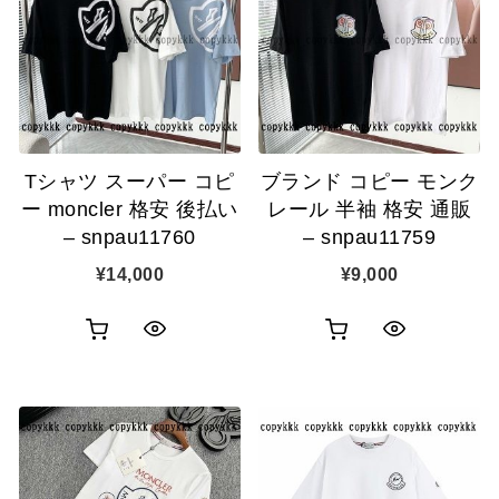
カ
カ
表
表
ゴ
ゴ
示
示
に
に
追
追
Tシャツ スーパー コピ
ブランド コピー モンク
加
加
ー moncler 格安 後払い
レール 半袖 格安 通販
– snpau11760
– snpau11759
¥
14,000
¥
9,000
お
お
ク
ク
買
買
イ
イ
い
い
ッ
ッ
物
物
ク
ク
カ
カ