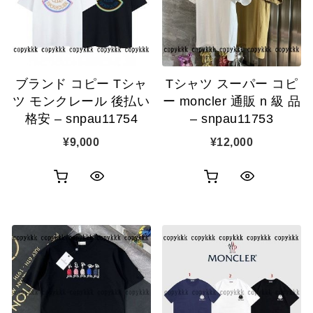
示
ゴ
示
に
に
追
追
加
ブランド コピー Tシャ
Tシャツ スーパー コピ
加
ツ モンクレール 後払い
ー moncler 通販 n 級 品
格安 – snpau11754
– snpau11753
¥
9,000
¥
12,000
お
お
ク
ク
買
買
イ
イ
い
い
ッ
ッ
物
物
ク
ク
カ
カ
表
表
ゴ
ゴ