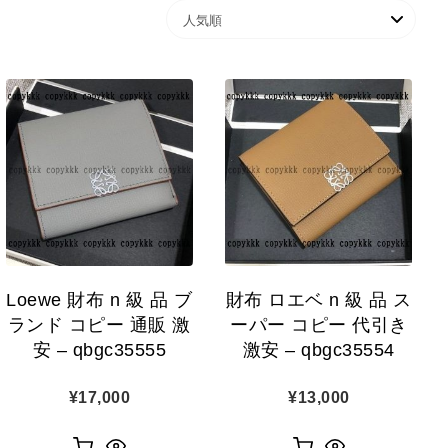
Loewe 財布 n 級 品 ブ
財布 ロエベ n 級 品 ス
ランド コピー 通販 激
ーパー コピー 代引き
安 – qbgc35555
激安 – qbgc35554
¥
17,000
¥
13,000