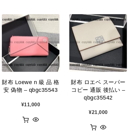
財布 Loewe n 級 品 格
財布 ロエベ スーパー
安 偽物 – qbgc35543
コピー 通販 後払い –
qbgc35542
¥
11,000
¥
21,000