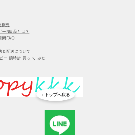
会社概要
ピーN級品とは？
問FAQ
法＆配送について
ピー 腕時計 買っ て みた
↑ トップへ戻る