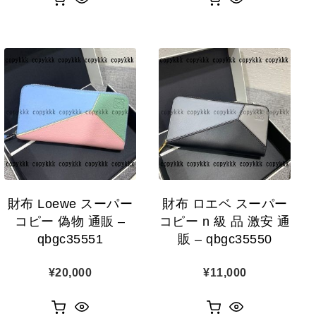
財布 Loewe スーパー
財布 ロエベ スーパー
コピー 偽物 通販 –
コピー n 級 品 激安 通
qbgc35551
販 – qbgc35550
¥
20,000
¥
11,000