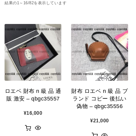
人気順
結果の1～16/82を表示しています
ロエベ 財布 n 級 品 通
財布 ロエベ n 級 品 ブ
販 激安 – qbgc35557
ランド コピー 後払い
偽物 – qbgc35556
¥
16,000
¥
21,000