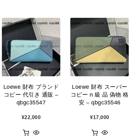
Loewe 財布 ブランド
Loewe 財布 スーパー
コピー 代引き 通販 –
コピー n 級 品 偽物 格
qbgc35547
安 – qbgc35546
¥
22,000
¥
17,000