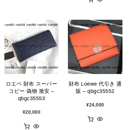
ロエベ 財布 スーパー
財布 Loewe 代引き 通
コピー 偽物 激安 –
販 – qbgc35552
qbgc35553
¥
24,000
¥
20,000