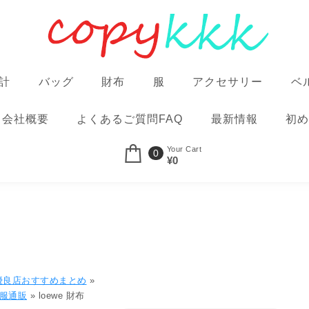
計
バッグ
財布
服
アクセサリー
ベ
会社概要
よくあるご質問FAQ
最新情報
初め
Your Cart
0
¥0
優良店おすすめまとめ
»
、服通販
»
loewe 財布