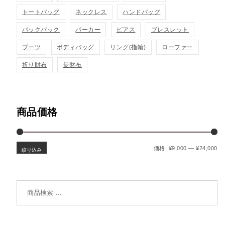
トートバッグ
ネックレス
ハンドバッグ
バックパック
パーカー
ピアス
ブレスレット
ブーツ
ボディバッグ
リング(指輪)
ローファー
折り財布
長財布
商品価格
最
最
価格:
¥9,000
—
¥24,000
絞り込み
検索対象: