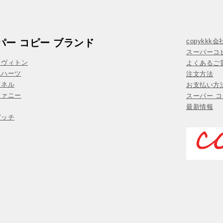
パー コピー ブランド
copykkk
スーパーコ
イヴィトン
よくあるご質
ムハーツ
注文方法
ャネル
お支払い方
ファニー
スーパー コ
最新情報
グッチ