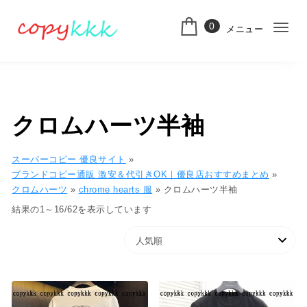
コンテンツへ移動
0
メニュー
ナ
スーパーコピー
ビ
ゲ
ー
クロムハーツ半袖
シ
ョ
スーパーコピー 優良サイト
»
ブランドコピー通販 激安＆代引きOK｜優良店おすすめまとめ
»
ン
クロムハーツ
»
chrome hearts 服
»
クロムハーツ半袖
切
人気順
結果の1～16/62を表示しています
り
替
え