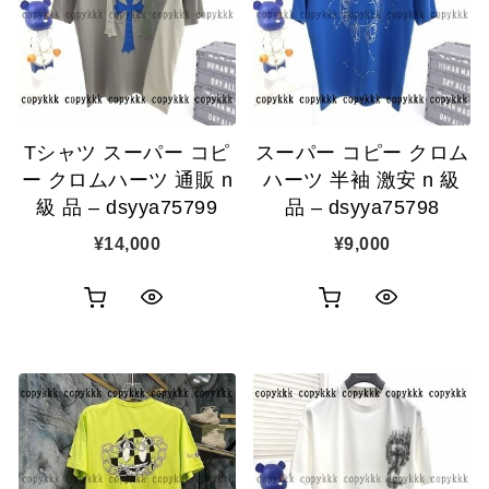
表
表
ゴ
ゴ
示
示
に
に
追
追
Tシャツ スーパー コピ
スーパー コピー クロム
加
加
ー クロムハーツ 通販 n
ハーツ 半袖 激安 n 級
級 品 – dsyya75799
品 – dsyya75798
¥
14,000
¥
9,000
お
お
ク
ク
買
買
イ
イ
い
い
ッ
ッ
物
物
ク
ク
カ
カ
表
表