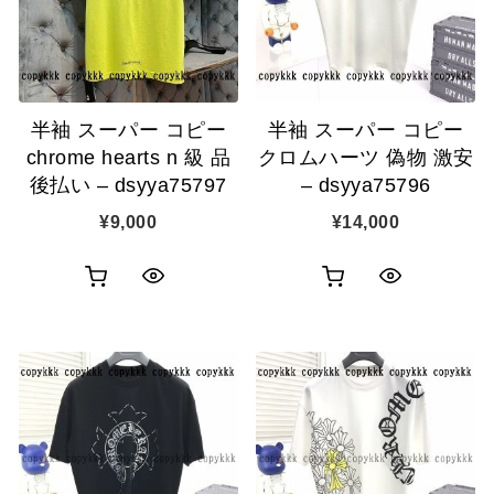
ゴ
ゴ
示
示
に
に
追
追
半袖 スーパー コピー
半袖 スーパー コピー
加
加
chrome hearts n 級 品
クロムハーツ 偽物 激安
後払い – dsyya75797
– dsyya75796
¥
9,000
¥
14,000
お
お
ク
ク
買
買
イ
イ
い
い
ッ
ッ
物
物
ク
ク
カ
カ
表
表
ゴ
ゴ