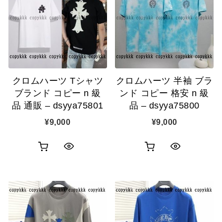
カ
カ
表
表
ゴ
ゴ
示
示
に
に
追
追
クロムハーツ Tシャツ
クロムハーツ 半袖 ブラ
加
加
ブランド コピー n 級
ンド コピー 格安 n 級
品 通販 – dsyya75801
品 – dsyya75800
¥
9,000
¥
9,000
お
お
ク
ク
買
買
イ
イ
い
い
ッ
ッ
物
物
ク
ク
カ
カ