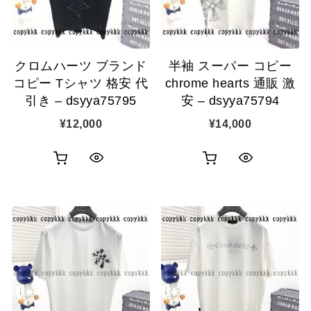
示
示
に
に
追
追
クロムハーツ ブランド
半袖 スーパー コピー
加
加
コピー Tシャツ 格安 代
chrome hearts 通販 激
引き – dsyya75795
安 – dsyya75794
¥
12,000
¥
14,000
お
お
ク
ク
買
買
イ
イ
い
い
ッ
ッ
物
物
ク
ク
カ
カ
表
表
ゴ
ゴ
示
示