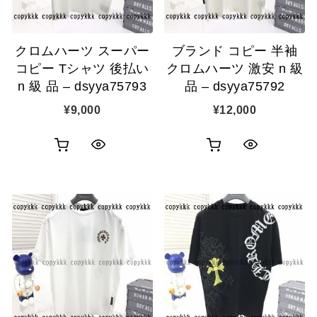
に
に
追
追
クロムハーツ スーパー
ブランド コピー 半袖
加
加
コピー Tシャツ 後払い
クロムハーツ 激安 n 級
n 級 品 – dsyya75793
品 – dsyya75792
¥
9,000
¥
12,000
お
お
ク
ク
買
買
イ
イ
い
い
ッ
ッ
物
物
ク
ク
カ
カ
表
表
ゴ
ゴ
示
示
に
に