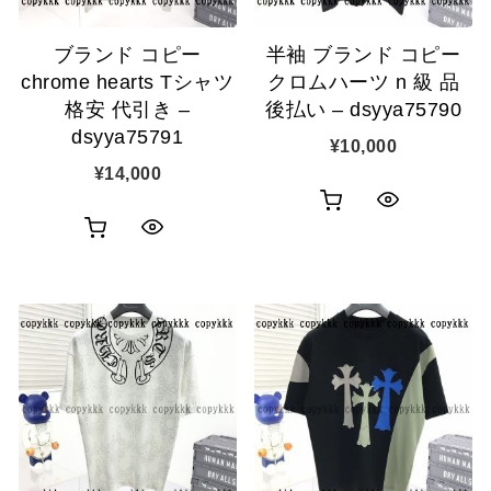
追
追
ブランド コピー
半袖 ブランド コピー
加
加
chrome hearts Tシャツ
クロムハーツ n 級 品
格安 代引き –
後払い – dsyya75790
dsyya75791
¥
10,000
¥
14,000
お
ク
お
ク
買
イ
買
イ
い
ッ
い
ッ
物
ク
物
ク
カ
表
カ
表
ゴ
示
ゴ
示
に
に
追