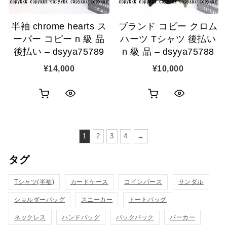
追
加
半袖 chrome hearts ス
ブランド コピー クロム
加
ーパー コピー n 級 品
ハーツ Tシャツ 後払い
後払い – dsyya75789
n 級 品 – dsyya75788
¥
14,000
¥
10,000
お
お
ク
ク
買
買
イ
イ
い
い
1
2
3
4
→
ッ
ッ
物
物
タグ
ク
ク
カ
カ
表
表
Tシャツ(半袖)
カードケース
コインパース
サンダル
ゴ
ゴ
示
示
ショルダーバッグ
スニーカー
トートバッグ
に
に
ネックレス
ハンドバッグ
バックパック
パーカー