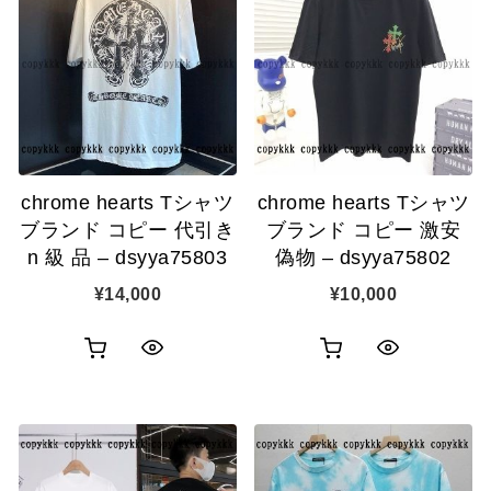
chrome hearts Tシャツ
chrome hearts Tシャツ
ブランド コピー 代引き
ブランド コピー 激安
n 級 品 – dsyya75803
偽物 – dsyya75802
¥
14,000
¥
10,000
お
お
ク
ク
買
買
イ
イ
い
い
ッ
ッ
物
物
ク
ク