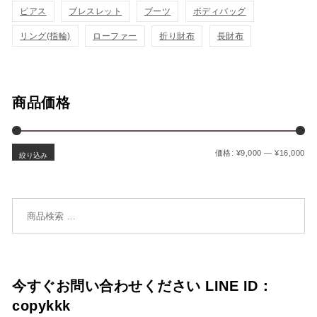
追
追
ピアス
ブレスレット
ブーツ
ボディバッグ
加
加
リング(指輪)
ローファー
折り財布
長財布
商品価格
最
最
価格:
¥9,000
—
¥16,000
絞り込み
検索対象:
今すぐお問い合わせください LINE ID：
copykkk