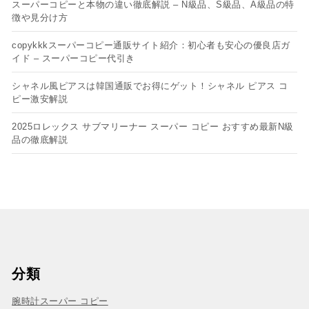
スーパーコピーと本物の違い徹底解説 – N級品、S級品、A級品の特
徴や見分け方
copykkkスーパーコピー通販サイト紹介：初心者も安心の優良店ガ
イド – スーパーコピー代引き
シャネル風ピアスは韓国通販でお得にゲット！シャネル ピアス コ
ピー​激安解説
2025ロレックス サブマリーナー スーパー コピー おすすめ最新N級
品の徹底解説
分類
腕時計スーパー コピー