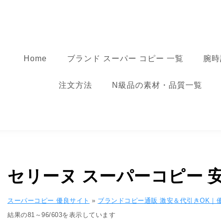
コンテンツへ移動
スーパーコピー
Home
ブランド スーパー コピー 一覧
腕時
注文方法
N級品の素材・品質一覧
セリーヌ スーパーコピー​ 安い 
スーパーコピー 優良サイト
»
ブランドコピー通販 激安＆代引きOK｜
人気順
結果の81～96/603を表示しています