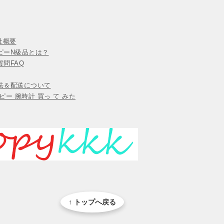
会社概要
ピーN級品とは？
問FAQ
法＆配送について
ピー 腕時計 買っ て みた
↑ トップへ戻る