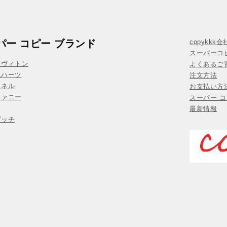
パー コピー ブランド
copykkk
スーパーコ
イヴィトン
よくあるご質
ムハーツ
注文方法
ャネル
お支払い方
ファニー
スーパー コ
最新情報
グッチ