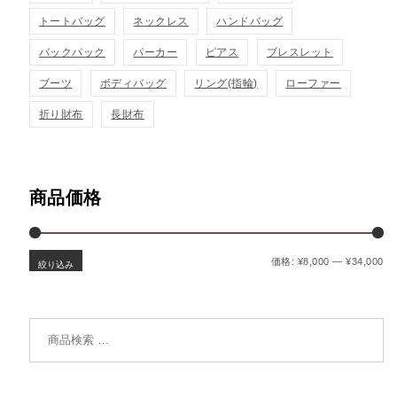
トートバッグ
ネックレス
ハンドバッグ
バックパック
パーカー
ピアス
ブレスレット
ブーツ
ボディバッグ
リング(指輪)
ローファー
折り財布
長財布
商品価格
最
最
価格:
¥8,000
—
¥34,000
絞り込み
検索対象: