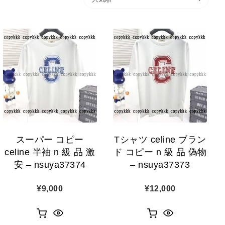
スーパー コピー
Tシャツ celine ブラン
celine 半袖 n 級 品 激
ド コピー n 級 品 偽物
安 – nsuya37374
– nsuya37373
¥
9,000
¥
12,000