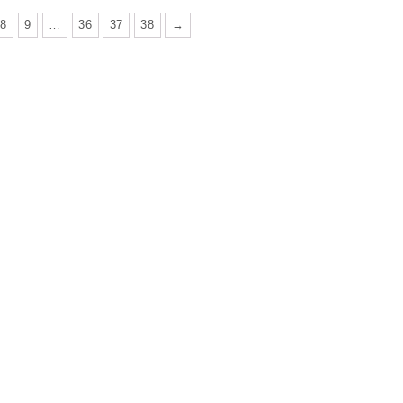
8
9
…
36
37
38
→