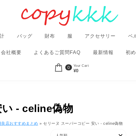
計
バッグ
財布
服
アクセサリー
ベ
会社概要
よくあるご質問FAQ
最新情報
初め
Your Cart
0
¥0
- celine偽物
優良店おすすめまとめ
»
セリーヌ スーパーコピー​ 安い - celine偽物