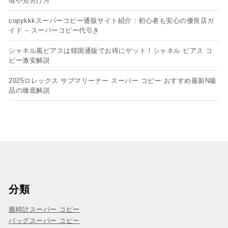
徴や見分け方
copykkkスーパーコピー通販サイト紹介：初心者も安心の優良店ガ
イド – スーパーコピー代引き
シャネル風ピアスは韓国通販でお得にゲット！シャネル ピアス コ
ピー​激安解説
2025ロレックス サブマリーナー スーパー コピー おすすめ最新N級
品の徹底解説
分類
腕時計スーパー コピー
バッグスーパー コピー