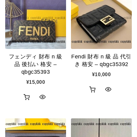
フェンディ 財布 n 級
Fendi 財布 n 級 品 代引
品 後払い 格安 –
き 格安 – qbgc35392
qbgc35393
¥
10,000
¥
15,000
お
ク
お
ク
買
イ
買
イ
い
ッ
い
ッ
物
ク
物
ク
カ