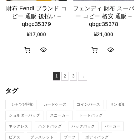
財布 Fendi ブランド コ
フェンディ 財布 スーパ
加
加
ピー 通販 後払い –
ー コピー 格安 通販 –
qbgc35379
qbgc35378
¥
17,000
¥
21,000
お
お
ク
ク
買
買
イ
イ
い
い
1
2
3
→
ッ
ッ
物
物
タグ
ク
ク
カ
カ
表
表
Tシャツ(半袖)
カードケース
コインパース
サンダル
ゴ
ゴ
示
示
ショルダーバッグ
スニーカー
トートバッグ
に
に
ネックレス
ハンドバッグ
バックパック
パーカー
追
追
ピアス
ブレスレット
ブーツ
ボディバッグ