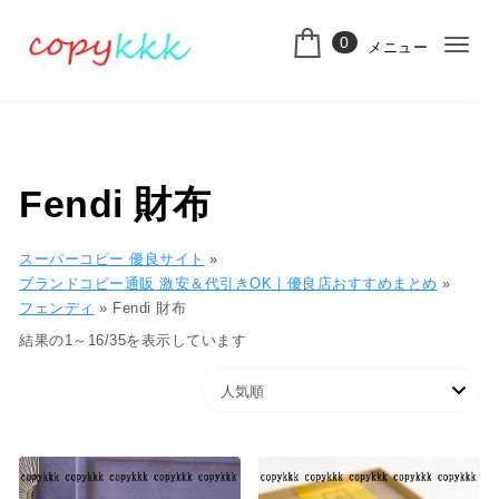
コンテンツへ移動
0
メニュー
ナ
スーパーコピー
ビ
ゲ
ー
Fendi 財布
シ
ョ
スーパーコピー 優良サイト
»
ブランドコピー通販 激安＆代引きOK｜優良店おすすめまとめ
»
ン
フェンディ
»
Fendi 財布
切
人気順
結果の1～16/35を表示しています
り
替
え