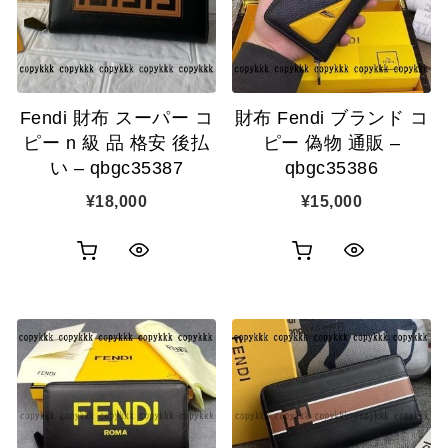
ゴ
ゴ
示
示
に
に
追
追
Fendi 財布 スーパー コ
財布 Fendi ブランド コ
加
加
ピー n 級 品 格安 後払
ピー 偽物 通販 –
い – qbgc35387
qbgc35386
¥
18,000
¥
15,000
お
お
ク
ク
買
買
イ
イ
い
い
ッ
ッ
物
物
ク
ク
カ
カ
表
表
ゴ
ゴ