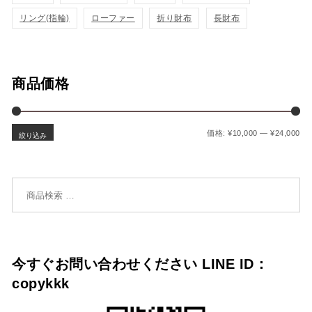
加
加
リング(指輪)
ローファー
折り財布
長財布
商品価格
最
最
価格:
¥10,000
—
¥24,000
絞り込み
検索対象:
今すぐお問い合わせください LINE ID：
copykkk