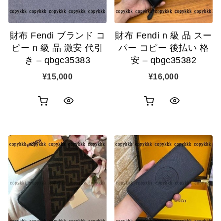
に
追
追
加
財布 Fendi ブランド コ
財布 Fendi n 級 品 スー
加
ピー n 級 品 激安 代引
パー コピー 後払い 格
き – qbgc35383
安 – qbgc35382
¥
15,000
¥
16,000
お
お
ク
ク
買
買
イ
イ
い
い
ッ
ッ
物
物
ク
ク
カ
カ
表
表
ゴ
ゴ
示
示
に
に