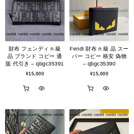
表
カ
表
ゴ
示
ゴ
示
に
に
追
追
加
財布 フェンディ n 級
Fendi 財布 n 級 品 スー
加
品 ブランド コピー 通
パー コピー 格安 偽物
販 代引き – qbgc35391
– qbgc35390
¥
15,000
¥
15,000
お
お
ク
ク
買
買
イ
イ
い
い
ッ
ッ
物
物
ク
ク
カ
カ