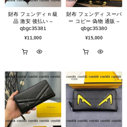
追
追
財布 フェンディ n 級
財布 フェンディ スーパ
加
加
品 激安 後払い –
ー コピー 偽物 通販 –
qbgc35381
qbgc35380
¥
11,000
¥
15,000
お
お
ク
ク
買
買
イ
イ
い
い
ッ
ッ
物
物
ク
ク
カ
カ
表
表
ゴ
ゴ
示
示
に
に
追
追