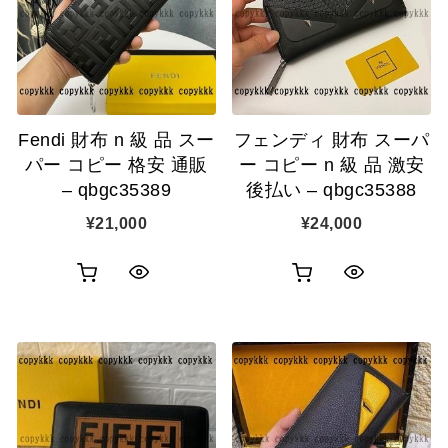
表
表
ゴ
ゴ
示
示
に
に
追
追
Fendi 財布 n 級 品 スー
フェンディ 財布 スーパ
加
加
パー コピー 格安 通販
ー コピー n 級 品 激安
– qbgc35389
後払い – qbgc35388
¥
21,000
¥
24,000
お
お
ク
ク
買
買
イ
イ
い
い
ッ
ッ
物
物
ク
ク
カ
カ
表
表