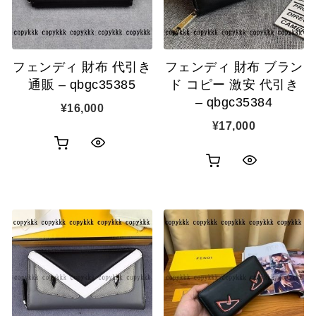
示
示
に
に
追
追
フェンディ 財布 代引き
フェンディ 財布 ブラン
加
加
通販 – qbgc35385
ド コピー 激安 代引き
– qbgc35384
¥
16,000
¥
17,000
お
ク
お
ク
買
イ
買
イ
い
ッ
い
ッ
物
ク
物
ク
カ
表
カ
表
ゴ
示
ゴ
示
に