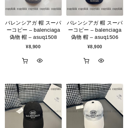
バレンシアガ 帽 スーパ
バレンシアガ 帽 スーパ
ーコピー – balenciaga
ーコピー – balenciaga
偽物 帽 – asuq1508
偽物 帽 – asuq1506
¥
8,900
¥
8,900
お
お
ク
ク
買
買
イ
イ
い
い
ッ
ッ
物
物
ク
ク
カ
カ
表
表
ゴ
ゴ
示
示
に
に