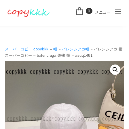
コンテンツへ移動
0
メニュー
ナ
スーパーコピー
ビ
ゲ
ー
スーパーコピー copykkk
»
帽
»
バレンシアガ帽
» バレンシアガ 帽
シ
スーパーコピー – balenciaga 偽物 帽 – asuq1481
ョ
ン
切
り
替
え