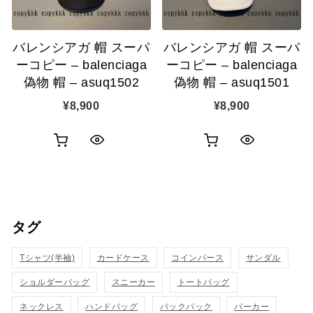
追
追
バレンシアガ 帽 スーパ
バレンシアガ 帽 スーパ
加
加
ーコピー – balenciaga
ーコピー – balenciaga
偽物 帽 – asuq1502
偽物 帽 – asuq1501
¥
8,900
¥
8,900
お
お
ク
ク
買
買
イ
イ
い
い
ッ
ッ
タグ
物
物
ク
ク
カ
カ
Tシャツ(半袖)
表
カードケース
コインパース
表
サンダル
ゴ
ゴ
ショルダーバッグ
スニーカー
トートバッグ
示
示
に
に
ネックレス
ハンドバッグ
バックパック
パーカー