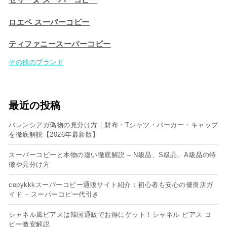
ロエベ スーパーコピー
ティファニースーパーコピー
その他のブランド
最近の投稿
バレンシアガ偽物の見分け方｜財布・Tシャツ・パーカー・キャップ
を徹底解説【2026年最新版】
スーパーコピーと本物の違い徹底解説 – N級品、S級品、A級品の特
徴や見分け方
copykkkスーパーコピー通販サイト紹介：初心者も安心の優良店ガ
イド – スーパーコピー代引き
シャネル風ピアスは韓国通販でお得にゲット！シャネル ピアス コ
ピー​激安解説