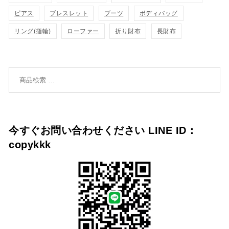
追
追
ピアス
ブレスレット
ブーツ
ボディバッグ
リング(指輪)
ローファー
折り財布
長財布
加
加
検索対象:
今すぐお問い合わせください LINE ID：
copykkk