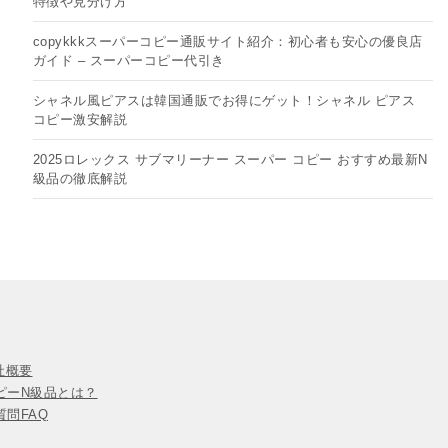
特徴や見分け方
copykkkスーパーコピー通販サイト紹介：初心者も安心の優良店
ガイド – スーパーコピー代引き
シャネル風ピアスは韓国通販でお得にゲット！シャネル ピアス
コピー​激安解説
2025ロレックス サブマリーナー スーパー コピー おすすめ最新N
級品の徹底解説
会社概要
ピーN級品とは？
問FAQ