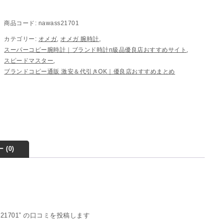
商品コード:
nawass21701
カテゴリー:
オメガ
,
オメガ 腕時計
,
スーパーコピー腕時計｜ブランド時計n級品優良店おすすめサイト
,
スピードマスター
,
ブランドコピー通販 激安＆代引きOK｜優良店おすすめまとめ
 (0)
s21701” の口コミを投稿します