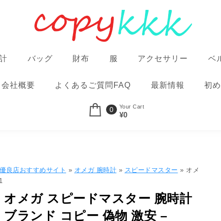
計
バッグ
財布
服
アクセサリー
ベ
会社概要
よくあるご質問FAQ
最新情報
初め
Your Cart
0
¥0
品優良店おすすめサイト
»
オメガ 腕時計
»
スピードマスター
» オメ
1
オメガ スピードマスター 腕時計
ブランド コピー 偽物 激安 –