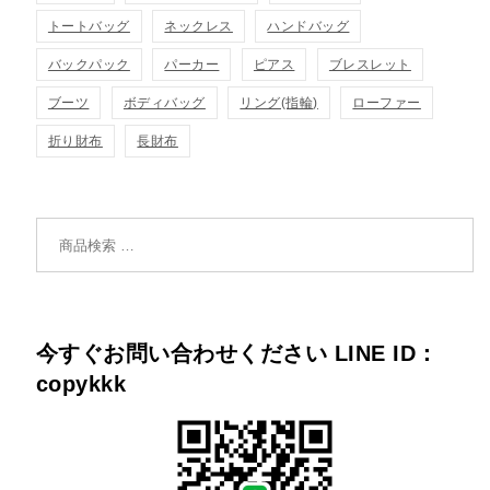
トートバッグ
ネックレス
ハンドバッグ
バックパック
パーカー
ピアス
ブレスレット
ブーツ
ボディバッグ
リング(指輪)
ローファー
折り財布
長財布
検索対象:
今すぐお問い合わせください LINE ID：
copykkk
701個