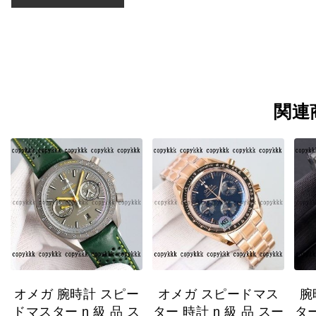
関連
オメガ 腕時計 スピー
オメガ スピードマス
腕
ドマスター n 級 品 ス
ター 時計 n 級 品 スー
ター