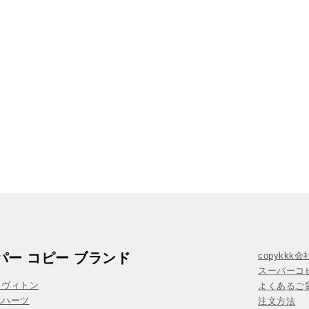
パー コピー ブランド
copykkk
スーパーコ
イヴィトン
よくあるご質
ムハーツ
注文方法