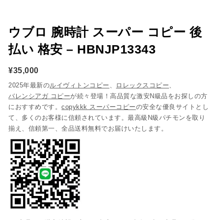
ウブロ 腕時計 スーパー コピー 後
払い 格安 – HBNJP13343
¥
35,000
2025年最新の
ルイヴィトンコピー
、
ロレックスコピー
、
バレンシアガ コピー
が続々登場！高品質な激安N級品をお探しの方
におすすめです。
copykkk スーパーコピー
の安全な優良サイトとし
て、多くのお客様に信頼されています。最高級N級パチモンを取り
揃え、信頼第一、全品送料無料でお届けいたします。