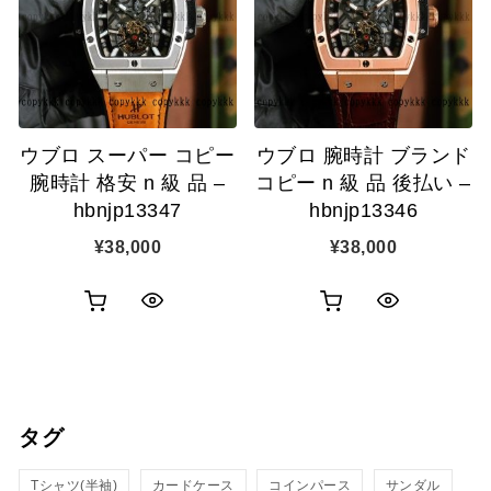
ゴ
ゴ
示
示
に
に
追
追
ウブロ スーパー コピー
ウブロ 腕時計 ブランド
加
加
腕時計 格安 n 級 品 –
コピー n 級 品 後払い –
hbnjp13347
hbnjp13346
¥
38,000
¥
38,000
お
お
ク
ク
買
買
イ
イ
い
い
ッ
ッ
タグ
物
物
ク
ク
カ
カ
Tシャツ(半袖)
表
カードケース
コインパース
表
サンダル