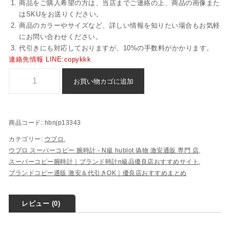
商品をご購入希望の方は、当店までご連絡の上、商品の画像また
はSKUをお送りください。
商品のカラーやサイズなど、詳しい情報を知りたい場合もお気軽
にお問い合わせください。
代引きにも対応しておりますが、10%の手数料がかかります。
連絡先情報 LINE:copykkk
ウブロ 腕時計 スーパー コピー 後払い 格安 - hbnjp13343個
お買い物カゴに追加
商品コード:
hbnjp13343
カテゴリー:
ウブロ
,
ウブロ スーパーコピー 腕時計 - N級 hublot 偽物 激安通販 専門 店​
,
スーパーコピー腕時計｜ブランド時計n級品優良店おすすめサイト
,
ブランドコピー通販 激安＆代引きOK｜優良店おすすめまとめ
レビュー (0)