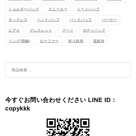
ゴ
ゴ
ショルダーバッグ
スニーカー
トートバッグ
示
示
に
に
ネックレス
ハンドバッグ
バックパック
パーカー
追
追
ピアス
ブレスレット
ブーツ
ボディバッグ
リング(指輪)
ローファー
折り財布
長財布
加
加
検索対象:
今すぐお問い合わせください LINE ID：
copykkk