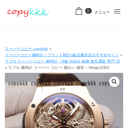
コンテンツへ移動
0
メニュー
ナ
スーパーコピー
ビ
ゲ
ー
スーパーコピー copykkk
»
シ
スーパーコピー腕時計｜ブランド時計n級品優良店おすすめサイト
»
ウブロ スーパーコピー 腕時計 - N級 hublot 偽物 激安通販 専門 店​
ョ
» ウブロ 腕時計 スーパー コピー 後払い 格安 – hbnjp13343
ン
切
り
替
え