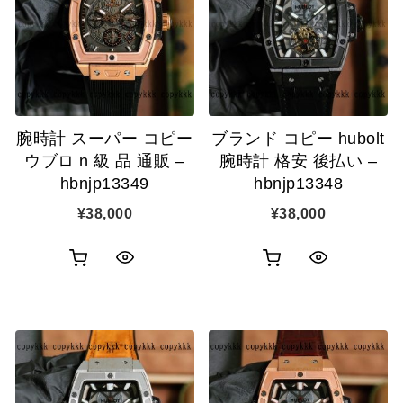
腕時計 スーパー コピー
ブランド コピー hubolt
ウブロ n 級 品 通販 –
腕時計 格安 後払い –
hbnjp13349
hbnjp13348
¥
38,000
¥
38,000
お
お
ク
ク
買
買
イ
イ
い
い
ッ
ッ
物
物
ク
ク
カ
カ
表
表