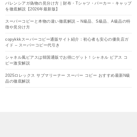
バレンシアガ偽物の見分け方｜財布・Tシャツ・パーカー・キャップ
を徹底解説【2026年最新版】
スーパーコピーと本物の違い徹底解説 – N級品、S級品、A級品の特
徴や見分け方
copykkkスーパーコピー通販サイト紹介：初心者も安心の優良店ガ
イド – スーパーコピー代引き
シャネル風ピアスは韓国通販でお得にゲット！シャネル ピアス コ
ピー​激安解説
2025ロレックス サブマリーナー スーパー コピー おすすめ最新N級
品の徹底解説