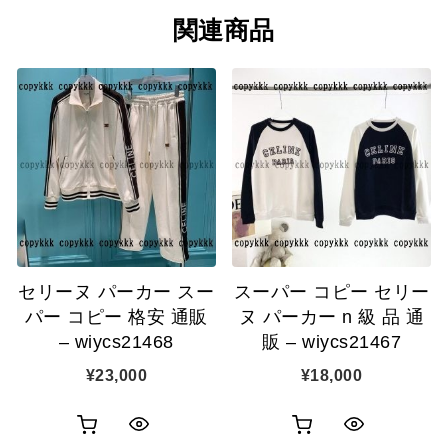
関連商品
セリーヌ パーカー スー
スーパー コピー セリー
パー コピー 格安 通販
ヌ パーカー n 級 品 通
– wiycs21468
販 – wiycs21467
¥
23,000
¥
18,000
お
お
ク
ク