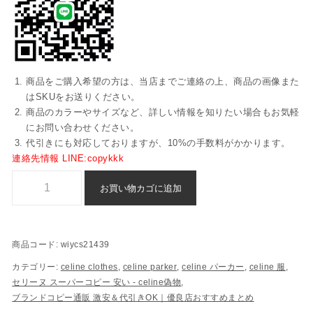
商品をご購入希望の方は、当店までご連絡の上、商品の画像また
はSKUをお送りください。
商品のカラーやサイズなど、詳しい情報を知りたい場合もお気軽
にお問い合わせください。
代引きにも対応しておりますが、10%の手数料がかかります。
連絡先情報 LINE:copykkk
スーパー コピー パーカー セリーヌ 格安 n 級 品 - wiycs21439個
お買い物カゴに追加
商品コード:
wiycs21439
カテゴリー:
celine clothes
,
celine parker
,
celine パーカー
,
celine 服
,
セリーヌ スーパーコピー​ 安い - celine偽物
,
ブランドコピー通販 激安＆代引きOK｜優良店おすすめまとめ