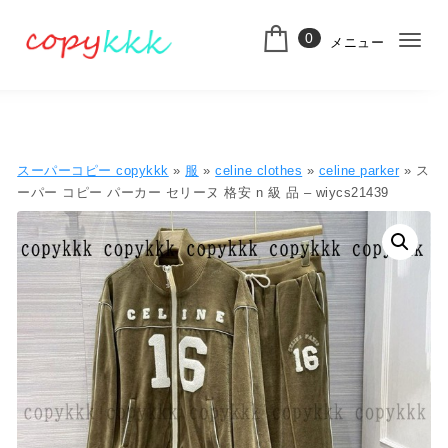
コンテンツへ移動
0
メニュー
ナ
スーパーコピー
ビ
ゲ
ー
スーパーコピー copykkk
»
服
»
celine clothes
»
celine parker
» ス
シ
ーパー コピー パーカー セリーヌ 格安 n 級 品 – wiycs21439
ョ
ン
切
り
替
え