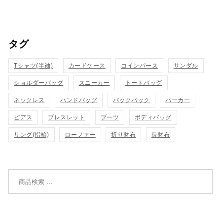
買
買
イ
イ
い
い
ッ
ッ
タグ
物
物
ク
ク
カ
カ
Tシャツ(半袖)
表
カードケース
コインパース
表
サンダル
ゴ
ゴ
ショルダーバッグ
スニーカー
トートバッグ
示
示
に
に
ネックレス
ハンドバッグ
バックパック
パーカー
追
追
ピアス
ブレスレット
ブーツ
ボディバッグ
リング(指輪)
ローファー
折り財布
長財布
加
加
検索対象: