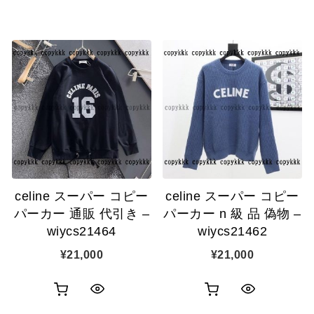
買
買
イ
イ
い
い
ッ
ッ
物
物
ク
ク
カ
カ
表
表
ゴ
ゴ
示
示
に
に
追
追
celine スーパー コピー
celine スーパー コピー
加
加
パーカー 通販 代引き –
パーカー n 級 品 偽物 –
wiycs21464
wiycs21462
¥
21,000
¥
21,000
お
お
ク
ク