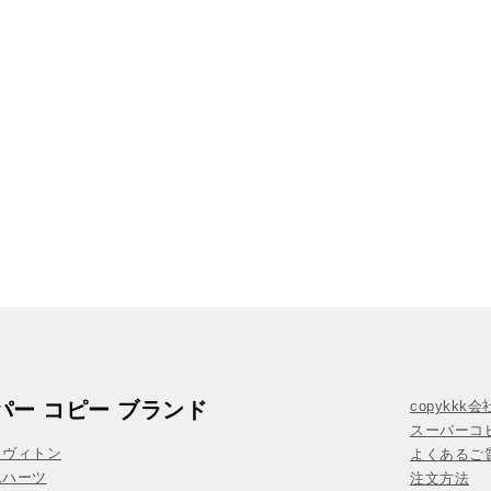
パー コピー ブランド
copykkk
スーパーコ
イヴィトン
よくあるご質
ムハーツ
注文方法