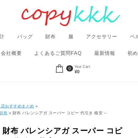
計
バッグ
財布
服
アクセサリー
ベ
会社概要
よくあるご質問FAQ
最新情報
初め
Your Cart
0
¥0
良店おすすめまとめ
»
a 財布
» 財布 バレンシアガ スーパー コピー 代引き 格安 –
財布 バレンシアガ スーパー コピ