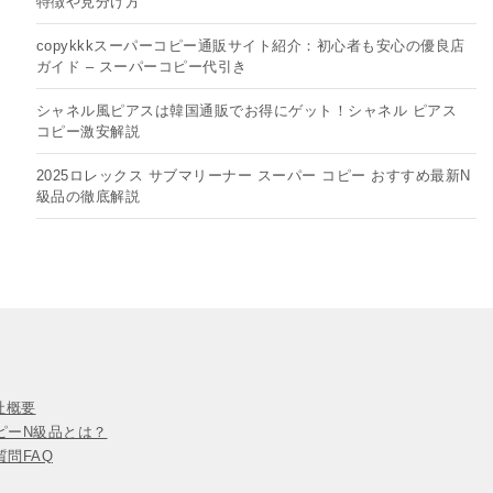
特徴や見分け方
copykkkスーパーコピー通販サイト紹介：初心者も安心の優良店
ガイド – スーパーコピー代引き
シャネル風ピアスは韓国通販でお得にゲット！シャネル ピアス
コピー​激安解説
2025ロレックス サブマリーナー スーパー コピー おすすめ最新N
級品の徹底解説
会社概要
ピーN級品とは？
問FAQ