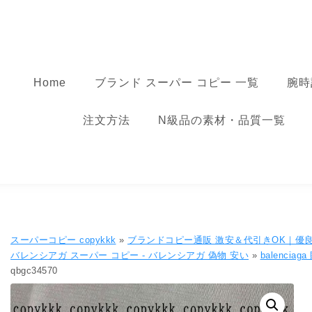
コンテンツへ移動
スーパーコピー
Home
ブランド スーパー コピー 一覧
腕時
注文方法
N級品の素材・品質一覧
スーパーコピー copykkk
»
ブランドコピー通販 激安＆代引きOK｜優
バレンシアガ スーパー コピー​ - バレンシアガ 偽物​ 安い​
»
balenciag
qbgc34570