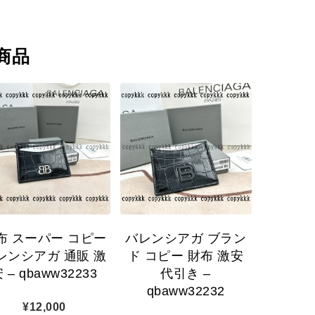
商品
布 スーパー コピー
バレンシアガ ブラン
レンシアガ 通販 激
ド コピー 財布 激安
 – qbaww32233
代引き –
qbaww32232
¥
12,000