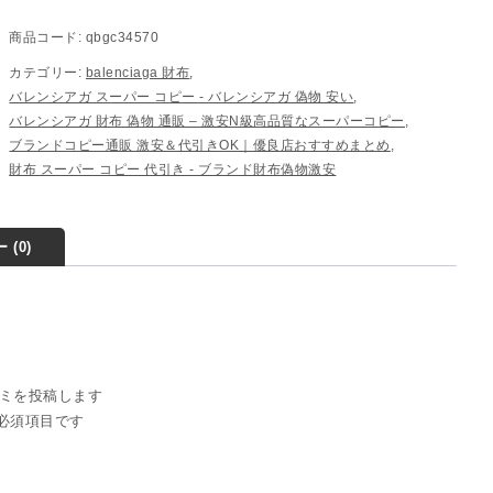
商品コード:
qbgc34570
カテゴリー:
balenciaga 財布
,
バレンシアガ スーパー コピー​ - バレンシアガ 偽物​ 安い​
,
バレンシアガ 財布 偽物 通販 – 激安N級高品質なスーパーコピー
,
ブランドコピー通販 激安＆代引きOK｜優良店おすすめまとめ
,
財布 スーパー コピー 代引き​ - ブランド財布偽物激安
 (0)
口コミを投稿します
必須項目です