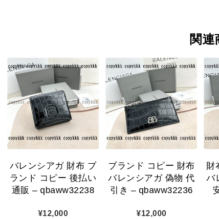
関連
バレンシアガ 財布 ブ
ブランド コピー 財布
財
ランド コピー 後払い
バレンシアガ 偽物 代
バ
通販 – qbaww32238
引き – qbaww32236
安
¥
12,000
¥
12,000