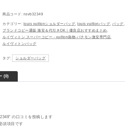
商品コード:
nsvb32349
カテゴリー:
louis vuittonショルダーバッグ
,
louis vuittonバッグ
,
バッグ
,
ブランドコピー通販 激安＆代引きOK｜優良店おすすめまとめ
,
ルイヴィトン スーパーコピー - vuitton偽物-パチモン激安専門店
,
ルイヴィトンバッグ
タグ:
ショルダーバッグ
 (0)
32349” の口コミを投稿します
必須項目です