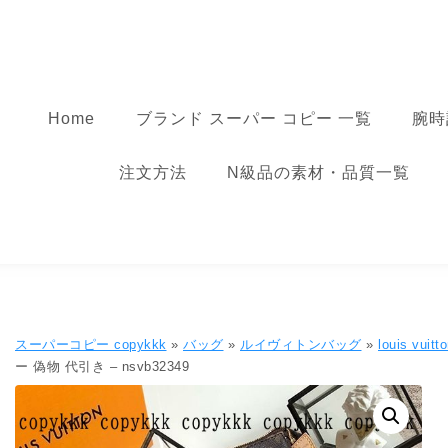
コンテンツへ移動
スーパーコピー
Home
ブランド スーパー コピー 一覧
腕時
注文方法
N級品の素材・品質一覧
スーパーコピー copykkk
»
バッグ
»
ルイヴィトンバッグ
»
louis v
ー 偽物 代引き – nsvb32349