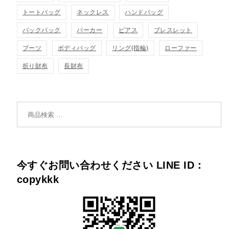
トートバッグ
ネックレス
ハンドバッグ
バックパック
パーカー
ピアス
ブレスレット
ブーツ
ボディバッグ
リング(指輪)
ローファー
折り財布
長財布
検索対象:
今すぐお問い合わせください LINE ID：
copykkk
49個