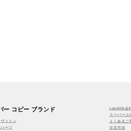
パー コピー ブランド
copykkk
スーパーコ
イヴィトン
よくあるご質
ムハーツ
注文方法