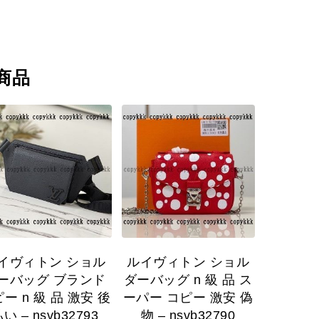
商品
イヴィトン ショル
ルイヴィトン ショル
ーバッグ ブランド
ダーバッグ n 級 品 ス
ー n 級 品 激安 後
ーパー コピー 激安 偽
い – nsvb32793
物 – nsvb32790