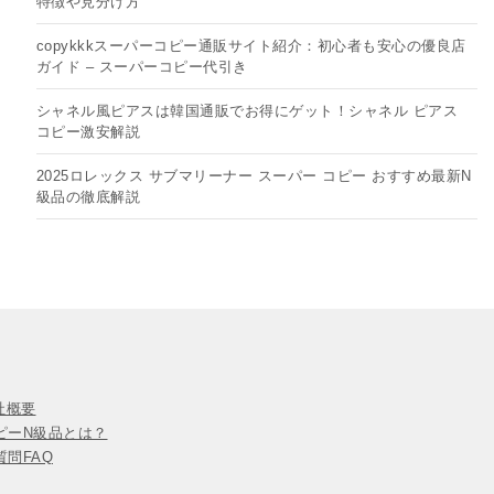
特徴や見分け方
copykkkスーパーコピー通販サイト紹介：初心者も安心の優良店
ガイド – スーパーコピー代引き
シャネル風ピアスは韓国通販でお得にゲット！シャネル ピアス
コピー​激安解説
2025ロレックス サブマリーナー スーパー コピー おすすめ最新N
級品の徹底解説
会社概要
ピーN級品とは？
問FAQ