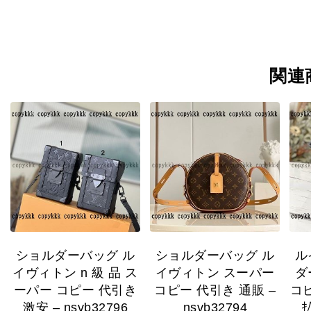
関連
ショルダーバッグ ル
ショルダーバッグ ル
ル
イヴィトン n 級 品 ス
イヴィトン スーパー
ダ
ーパー コピー 代引き
コピー 代引き 通販 –
コピ
激安 – nsvb32796
nsvb32794
払