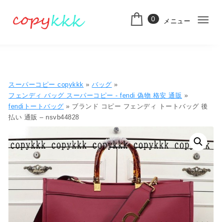
コンテンツへ移動
0
メニュー
ナ
スーパーコピー
ビ
ゲ
ー
スーパーコピー copykkk
»
バッグ
»
シ
フェンディ バッグ スーパーコピー - fendi 偽物 格安 通販
»
fendiトートバッグ
» ブランド コピー フェンディ トートバッグ 後
ョ
払い 通販 – nsvb44828
ン
切
り
替
え