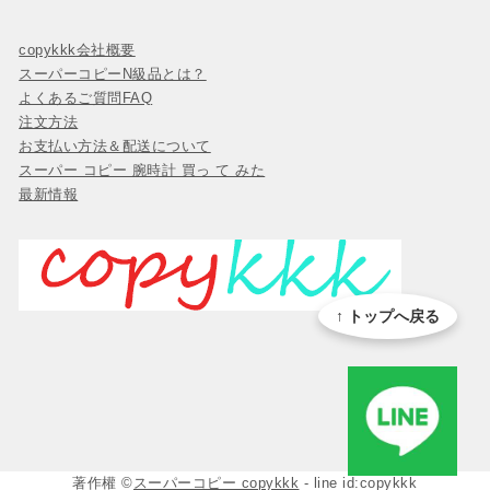
copykkk会社概要
スーパーコピーN級品とは？
よくあるご質問FAQ
注文方法
お支払い方法＆配送について
スーパー コピー 腕時計 買っ て みた
最新情報
↑ トップへ戻る
著作權 ©
スーパーコピー copykkk
- line id:copykkk