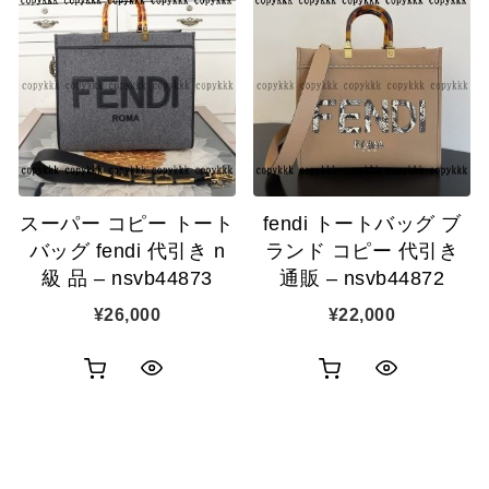
物
物
ク
ク
カ
カ
表
表
ゴ
ゴ
示
示
に
に
追
追
スーパー コピー トート
fendi トートバッグ ブ
加
加
バッグ fendi 代引き n
ランド コピー 代引き
級 品 – nsvb44873
通販 – nsvb44872
¥
26,000
¥
22,000
お
お
ク
ク
買
買
イ
イ
い
い
ッ
ッ