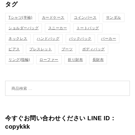
タグ
物
物
ク
ク
カ
カ
Tシャツ(半袖)
表
カードケース
コインパース
表
サンダル
ゴ
ゴ
ショルダーバッグ
スニーカー
トートバッグ
示
示
に
に
ネックレス
ハンドバッグ
バックパック
パーカー
追
追
ピアス
ブレスレット
ブーツ
ボディバッグ
リング(指輪)
ローファー
折り財布
長財布
加
加
検索対象:
今すぐお問い合わせください LINE ID：
copykkk