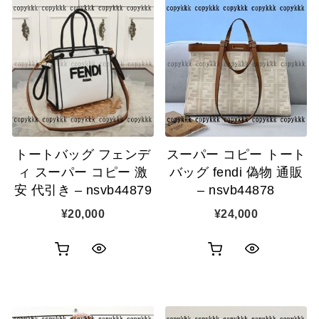
トートバッグ フェンデ
スーパー コピー トート
ィ スーパー コピー 激
バッグ fendi 偽物 通販
安 代引き – nsvb44879
– nsvb44878
¥
20,000
¥
24,000
お
お
ク
ク
買
買
イ
イ
い
い
ッ
ッ