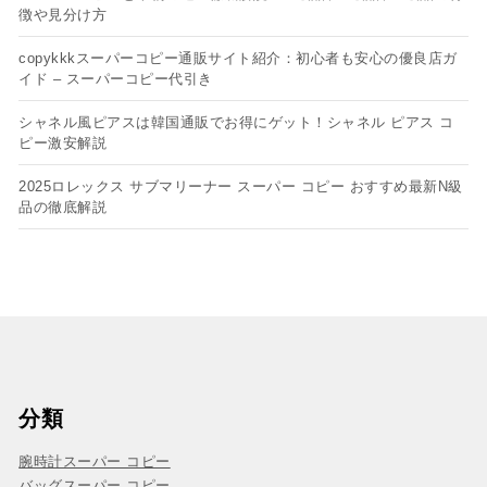
徴や見分け方
copykkkスーパーコピー通販サイト紹介：初心者も安心の優良店ガ
イド – スーパーコピー代引き
シャネル風ピアスは韓国通販でお得にゲット！シャネル ピアス コ
ピー​激安解説
2025ロレックス サブマリーナー スーパー コピー おすすめ最新N級
品の徹底解説
分類
腕時計スーパー コピー
バッグスーパー コピー